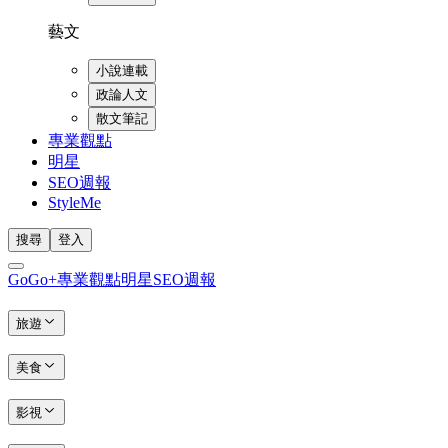
藝文
小說連載
政論人文
散文筆記
專業觀點
明星
SEO週報
StyleMe
搜尋
登入
GoGo+
專業觀點
明星
SEO週報
旅遊
美食
影視