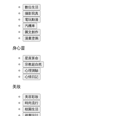
數位生活
攝影寫真
電玩動漫
汽機車
圖文創作
漫畫塗鴉
身心靈
星座算命
宗教超自然
心理測驗
心情日記
美妝
美容彩妝
時尚流行
校園生活
視覺設計