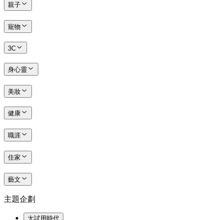
親子
寵物
3C
身心靈
美妝
健康
職涯
住家
藝文
主題企劃
大試用時代