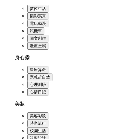
數位生活
攝影寫真
電玩動漫
汽機車
圖文創作
漫畫塗鴉
身心靈
星座算命
宗教超自然
心理測驗
心情日記
美妝
美容彩妝
時尚流行
校園生活
視覺設計