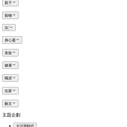
親子
寵物
3C
身心靈
美妝
健康
職涯
住家
藝文
主題企劃
大試用時代