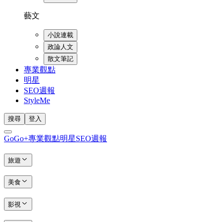
藝文
小說連載
政論人文
散文筆記
專業觀點
明星
SEO週報
StyleMe
搜尋
登入
GoGo+
專業觀點
明星
SEO週報
旅遊
美食
影視