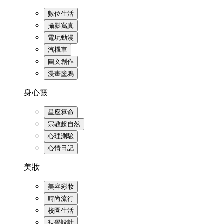
數位生活
攝影寫真
電玩動漫
汽機車
圖文創作
漫畫塗鴉
身心靈
星座算命
宗教超自然
心理測驗
心情日記
美妝
美容彩妝
時尚流行
校園生活
視覺設計