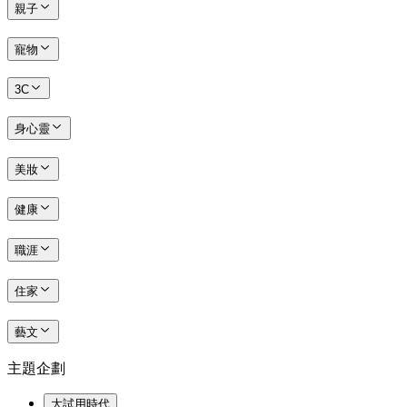
親子
寵物
3C
身心靈
美妝
健康
職涯
住家
藝文
主題企劃
大試用時代