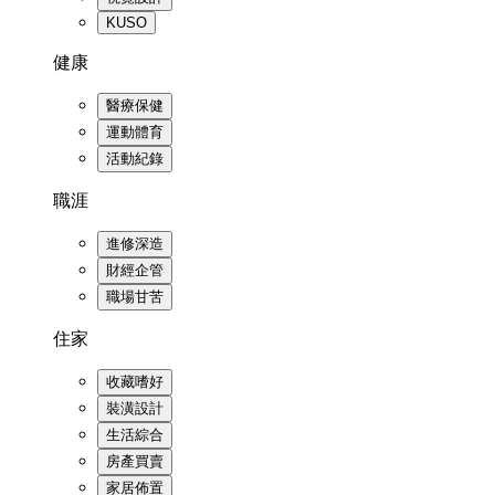
KUSO
健康
醫療保健
運動體育
活動紀錄
職涯
進修深造
財經企管
職場甘苦
住家
收藏嗜好
裝潢設計
生活綜合
房產買賣
家居佈置