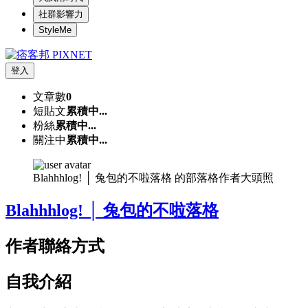
社群影響力
StyleMe
登入
文章數
0
短貼文
累積中...
粉絲
累積中...
關注中
累積中...
Blahhhlog! │ 兔包的不啦落格 的部落格作者大頭照
Blahhhlog! │ 兔包的不啦落格
作者聯絡方式
自我介紹