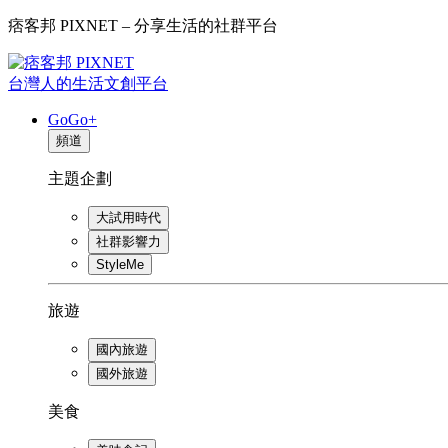
痞客邦 PIXNET – 分享生活的社群平台
台灣人的生活文創平台
GoGo+
頻道
主題企劃
大試用時代
社群影響力
StyleMe
旅遊
國內旅遊
國外旅遊
美食