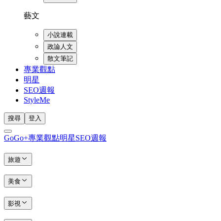
藝文
小說連載
政論人文
散文筆記
專業觀點
明星
SEO週報
StyleMe
搜尋
登入
GoGo+
專業觀點
明星
SEO週報
旅遊
美食
影視