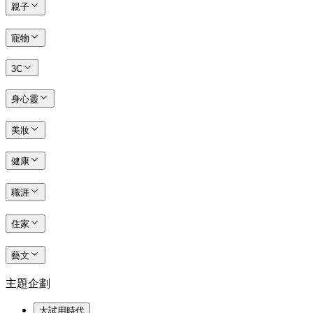
親子
寵物
3C
身心靈
美妝
健康
職涯
住家
藝文
主題企劃
大試用時代