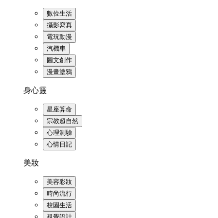
數位生活
攝影寫真
電玩動漫
汽機車
圖文創作
漫畫塗鴉
身心靈
星座算命
宗教超自然
心理測驗
心情日記
美妝
美容彩妝
時尚流行
校園生活
視覺設計