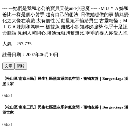
~~~~她們是我和老公的寶貝天使and小惡魔~~~~ＭＵＹＡ姊和
爸比一樣是個小射手.超有自己的想法. 只做她想做的事.情緒變
化之大像在演戲.太有個性.活動量絕不輸給男生.古靈精怪；Ｍ
ＩＣＡ妹則和媽咪一 樣雙魚.雖然小卻知姊姊強勢.似乎十足認
命聽話.見到人就開心.陪她玩就興奮無比.乖乖的要人疼愛人抱
人氣：
253,735
註冊日期：
2007年06月10日
文章
關於
【松山區/南京三民】民生社區黑灰系帥氣空間 × 寵物友善｜Burgerciaga 漢
堡世家
04/21
【松山區/南京三民】民生社區黑灰系帥氣空間 × 寵物友善｜Burgerciaga 漢
堡世家
04/21