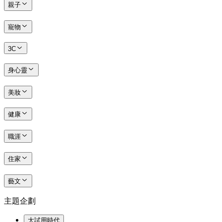
親子
寵物
3C
身心靈
美妝
健康
職涯
住家
藝文
主題企劃
大試用時代