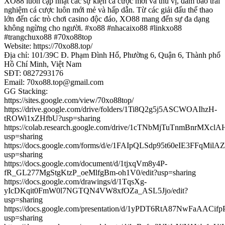
XO88 luôn cập nhật các sự kiện cá cược mới và thú vị, đảm bảo trải
nghiệm cá cược luôn mới mẻ và hấp dẫn. Từ các giải đấu thể thao
lớn đến các trò chơi casino độc đáo, XO88 mang đến sự đa dạng
không ngừng cho người. #xo88 #nhacaixo88 #linkxo88
#trangchuxo88 #70xo88top
Website: https://70xo88.top/
Địa chỉ: 101/39C Đ. Phạm Đình Hổ, Phường 6, Quận 6, Thành phố
Hồ Chí Minh, Việt Nam
SĐT: 0827293176
Email: 70xo88.top@gmail.com
GG Stacking:
https://sites.google.com/view/70xo88top/
https://drive.google.com/drive/folders/1Ti8Q2g5j5ASCWOAIhzH-
tROWi1xZHfbU?usp=sharing
https://colab.research.google.com/drive/1cTNbMjTuTnmBnrMX
usp=sharing
https://docs.google.com/forms/d/e/1FAIpQLSdp95t60eIE3FFq
usp=sharing
https://docs.google.com/document/d/1tjxqVm8y4P-
fR_GL277MgStgKtzP_oeMlfgBm-oh1V0/edit?usp=sharing
https://docs.google.com/drawings/d/1TqsXg-
yIcDKqit0FmW0l7NGTQN4VW8xfOZa_ASL5Jjo/edit?
usp=sharing
https://docs.google.com/presentation/d/1yPDT6RtA87NwFaAA
usp=sharing