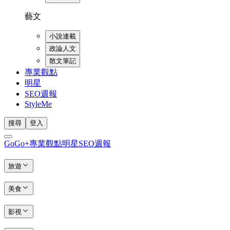
藝文
小說連載
政論人文
散文筆記
專業觀點
明星
SEO週報
StyleMe
搜尋
登入
GoGo+
專業觀點
明星
SEO週報
旅遊
美食
影視