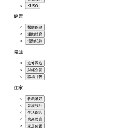
KUSO
健康
醫療保健
運動體育
活動紀錄
職涯
進修深造
財經企管
職場甘苦
住家
收藏嗜好
裝潢設計
生活綜合
房產買賣
家居佈置