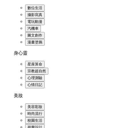
數位生活
攝影寫真
電玩動漫
汽機車
圖文創作
漫畫塗鴉
身心靈
星座算命
宗教超自然
心理測驗
心情日記
美妝
美容彩妝
時尚流行
校園生活
視覺設計