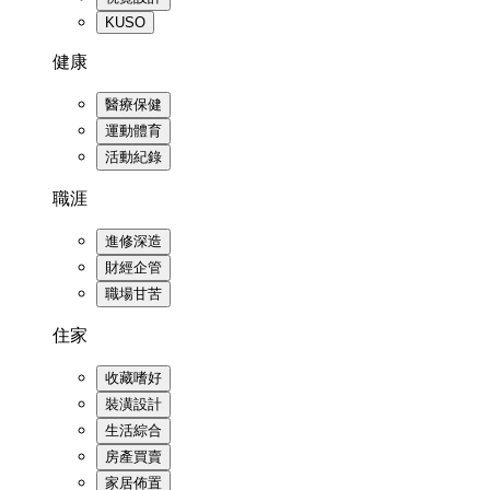
KUSO
健康
醫療保健
運動體育
活動紀錄
職涯
進修深造
財經企管
職場甘苦
住家
收藏嗜好
裝潢設計
生活綜合
房產買賣
家居佈置