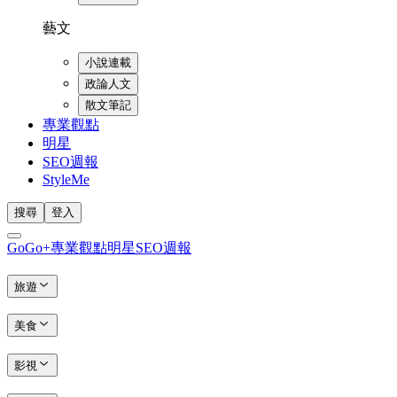
藝文
小說連載
政論人文
散文筆記
專業觀點
明星
SEO週報
StyleMe
搜尋
登入
GoGo+
專業觀點
明星
SEO週報
旅遊
美食
影視