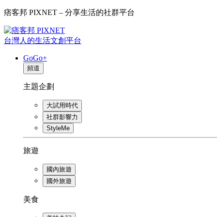
痞客邦 PIXNET – 分享生活的社群平台
台灣人的生活文創平台
GoGo+
頻道
主題企劃
大試用時代
社群影響力
StyleMe
旅遊
國內旅遊
國外旅遊
美食