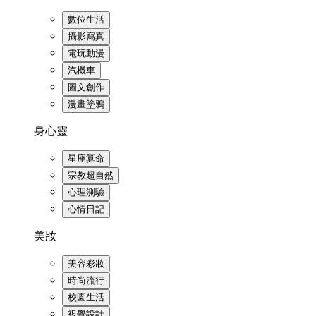
數位生活
攝影寫真
電玩動漫
汽機車
圖文創作
漫畫塗鴉
身心靈
星座算命
宗教超自然
心理測驗
心情日記
美妝
美容彩妝
時尚流行
校園生活
視覺設計