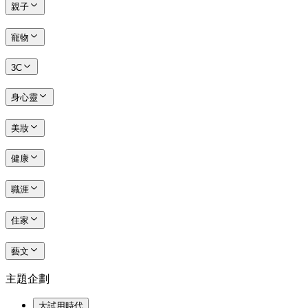
親子
寵物
3C
身心靈
美妝
健康
職涯
住家
藝文
主題企劃
大試用時代