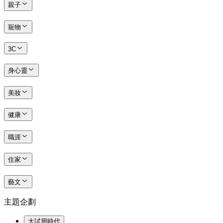
親子
寵物
3C
身心靈
美妝
健康
職涯
住家
藝文
主題企劃
大試用時代