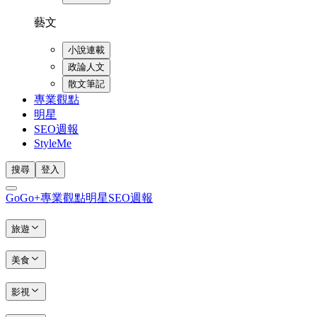
藝文
小說連載
政論人文
散文筆記
專業觀點
明星
SEO週報
StyleMe
搜尋
登入
GoGo+
專業觀點
明星
SEO週報
旅遊
美食
影視