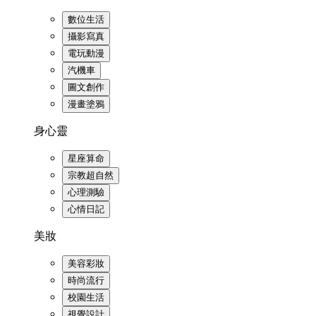
數位生活
攝影寫真
電玩動漫
汽機車
圖文創作
漫畫塗鴉
身心靈
星座算命
宗教超自然
心理測驗
心情日記
美妝
美容彩妝
時尚流行
校園生活
視覺設計