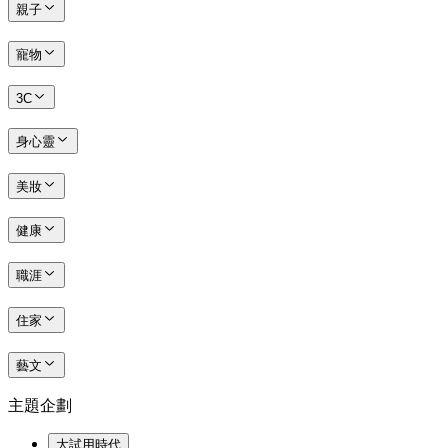
親子
寵物
3C
身心靈
美妝
健康
職涯
住家
藝文
主題企劃
大試用時代