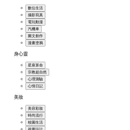
數位生活
攝影寫真
電玩動漫
汽機車
圖文創作
漫畫塗鴉
身心靈
星座算命
宗教超自然
心理測驗
心情日記
美妝
美容彩妝
時尚流行
校園生活
視覺設計