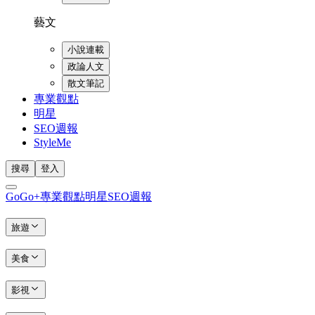
藝文
小說連載
政論人文
散文筆記
專業觀點
明星
SEO週報
StyleMe
搜尋
登入
GoGo+
專業觀點
明星
SEO週報
旅遊
美食
影視