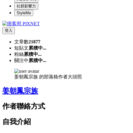
社群影響力
StyleMe
登入
文章數
21877
短貼文
累積中...
粉絲
累積中...
關注中
累積中...
姜朝鳳宗族 的部落格作者大頭照
姜朝鳳宗族
作者聯絡方式
自我介紹