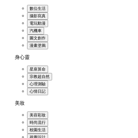
數位生活
攝影寫真
電玩動漫
汽機車
圖文創作
漫畫塗鴉
身心靈
星座算命
宗教超自然
心理測驗
心情日記
美妝
美容彩妝
時尚流行
校園生活
視覺設計