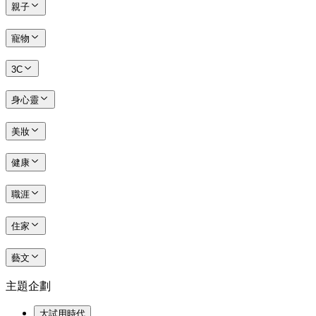
親子
寵物
3C
身心靈
美妝
健康
職涯
住家
藝文
主題企劃
大試用時代