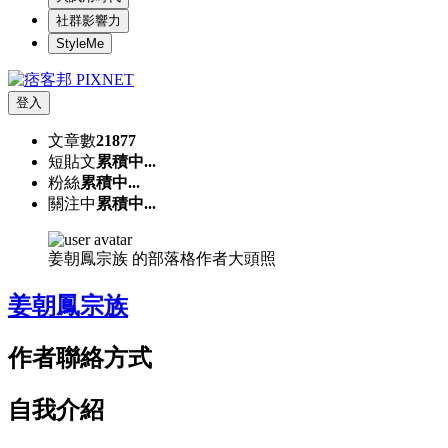
社群影響力
StyleMe
登入
文章數
21877
短貼文
累積中...
粉絲
累積中...
關注中
累積中...
姜朝鳳宗族 的部落格作者大頭照
姜朝鳳宗族
作者聯絡方式
自我介紹