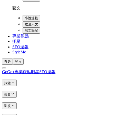
藝文
小說連載
政論人文
散文筆記
專業觀點
明星
SEO週報
StyleMe
搜尋
登入
GoGo+
專業觀點
明星
SEO週報
旅遊
美食
影視