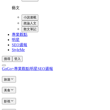
藝文
小說連載
政論人文
散文筆記
專業觀點
明星
SEO週報
StyleMe
搜尋
登入
GoGo+
專業觀點
明星
SEO週報
旅遊
美食
影視