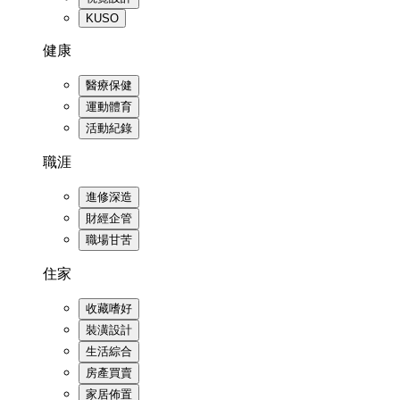
KUSO
健康
醫療保健
運動體育
活動紀錄
職涯
進修深造
財經企管
職場甘苦
住家
收藏嗜好
裝潢設計
生活綜合
房產買賣
家居佈置