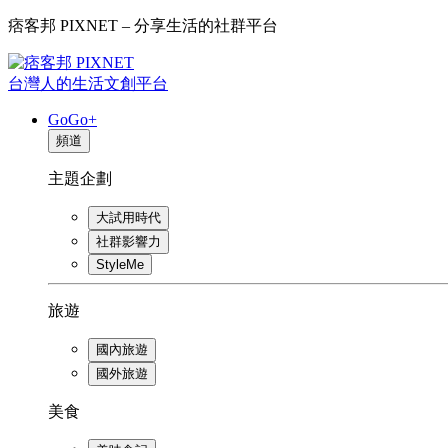
痞客邦 PIXNET – 分享生活的社群平台
台灣人的生活文創平台
GoGo+
頻道
主題企劃
大試用時代
社群影響力
StyleMe
旅遊
國內旅遊
國外旅遊
美食