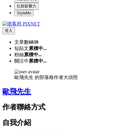
社群影響力
StyleMe
登入
文章數
6839
短貼文
累積中...
粉絲
累積中...
關注中
累積中...
歐飛先生 的部落格作者大頭照
歐飛先生
作者聯絡方式
自我介紹