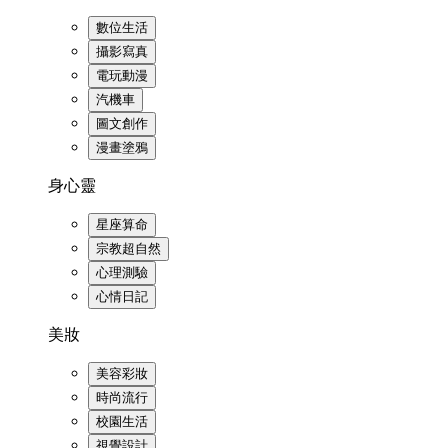
數位生活
攝影寫真
電玩動漫
汽機車
圖文創作
漫畫塗鴉
身心靈
星座算命
宗教超自然
心理測驗
心情日記
美妝
美容彩妝
時尚流行
校園生活
視覺設計