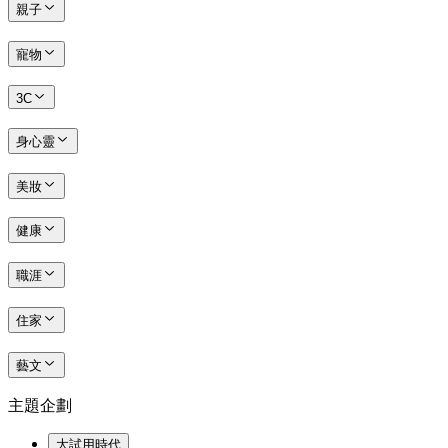
親子
寵物
3C
身心靈
美妝
健康
職涯
住家
藝文
主題企劃
大試用時代