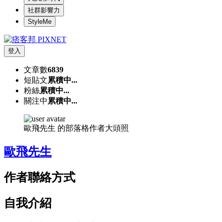
社群影響力
StyleMe
登入
文章數
6839
短貼文
累積中...
粉絲
累積中...
關注中
累積中...
歐飛先生 的部落格作者大頭照
歐飛先生
作者聯絡方式
自我介紹