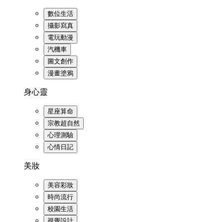
數位生活
攝影寫真
電玩動漫
汽機車
圖文創作
漫畫塗鴉
身心靈
星座算命
宗教超自然
心理測驗
心情日記
美妝
美容彩妝
時尚流行
校園生活
視覺設計