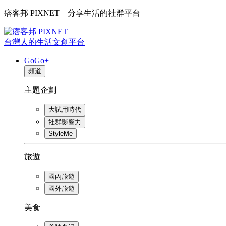
痞客邦 PIXNET – 分享生活的社群平台
台灣人的生活文創平台
GoGo+
頻道
主題企劃
大試用時代
社群影響力
StyleMe
旅遊
國內旅遊
國外旅遊
美食