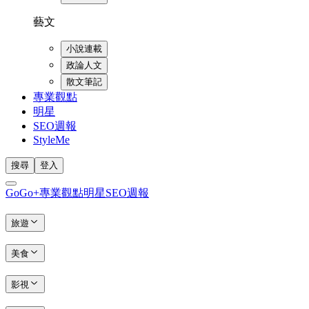
藝文
小說連載
政論人文
散文筆記
專業觀點
明星
SEO週報
StyleMe
搜尋
登入
GoGo+
專業觀點
明星
SEO週報
旅遊
美食
影視