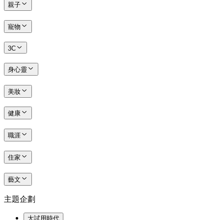
親子
寵物
3C
身心靈
美妝
健康
職涯
住家
藝文
主題企劃
大試用時代