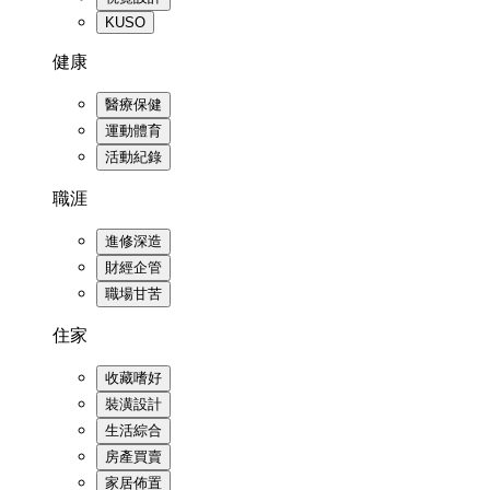
KUSO
健康
醫療保健
運動體育
活動紀錄
職涯
進修深造
財經企管
職場甘苦
住家
收藏嗜好
裝潢設計
生活綜合
房產買賣
家居佈置