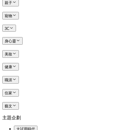
親子
寵物
3C
身心靈
美妝
健康
職涯
住家
藝文
主題企劃
大試用時代