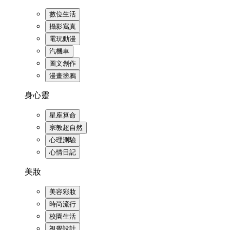
數位生活
攝影寫真
電玩動漫
汽機車
圖文創作
漫畫塗鴉
身心靈
星座算命
宗教超自然
心理測驗
心情日記
美妝
美容彩妝
時尚流行
校園生活
視覺設計