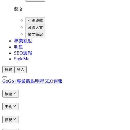
藝文
小說連載
政論人文
散文筆記
專業觀點
明星
SEO週報
StyleMe
搜尋
登入
GoGo+
專業觀點
明星
SEO週報
旅遊
美食
影視