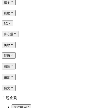
親子
寵物
3C
身心靈
美妝
健康
職涯
住家
藝文
主題企劃
大試用時代