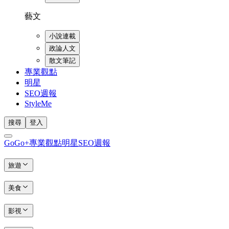
藝文
小說連載
政論人文
散文筆記
專業觀點
明星
SEO週報
StyleMe
搜尋
登入
GoGo+
專業觀點
明星
SEO週報
旅遊
美食
影視