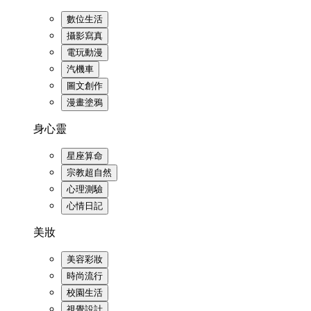
數位生活
攝影寫真
電玩動漫
汽機車
圖文創作
漫畫塗鴉
身心靈
星座算命
宗教超自然
心理測驗
心情日記
美妝
美容彩妝
時尚流行
校園生活
視覺設計