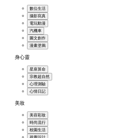
數位生活
攝影寫真
電玩動漫
汽機車
圖文創作
漫畫塗鴉
身心靈
星座算命
宗教超自然
心理測驗
心情日記
美妝
美容彩妝
時尚流行
校園生活
視覺設計