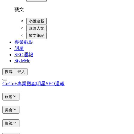
藝文
小說連載
政論人文
散文筆記
專業觀點
明星
SEO週報
StyleMe
搜尋
登入
GoGo+
專業觀點
明星
SEO週報
旅遊
美食
影視