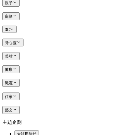
親子
寵物
3C
身心靈
美妝
健康
職涯
住家
藝文
主題企劃
大試用時代