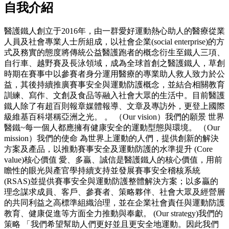
自我介紹
醫護鐵人創立于2016年，由一群愛好運動熱心助人的醫療從業
人員及社會專業人士所組成，以社會企業(social enterprise)的方
式及務實的態度將傳統公益醫護跑者的概念衍生至鐵人三項、
自行車、越野賽及長泳領域，成為全球首創之醫護鐵人，草創
時期在賽事中以參賽者身分運用醫療的專業助人救人致力於公
益，其後持續推廣賽事安全與運動防護概念，並結合相關教育
訓練、寫作、文創及食品等融入社會大眾的生活中。目前醫護
鐵人除了有超百則報章媒體報導、文章及專訪外，更登上國際
級維基百科堪稱亞洲之光。 。 （Our vision）我們的願景 世界
醫鐵~每一個人都應擁有健康安全的運動型態與環境。 （Our
mission）我們的使命 為世界上運動的人們，提供創新的解決
方案及產品，以推動賽事安全及運動防護的水準提升 (Core
value)核心價值 愛、多贏、誠信是醫護鐵人的核心價值，用前
瞻性的眼光與產官學持續支持並發展賽事安全稽核系統
(RSAS)並提供賽事安全與運動防護整體解決方案；以多贏的
理念謀求成員、客戶、參賽者、策略夥伴、社會大眾及經營層
的共同利益之高標準組織治理，並在企業社會責任與運動防護
教育、健康促進等方面全力推動與奉獻。 (Our strategy)我們的
策略 「我們希望幫助人們更好並且更安全地運動。因此我們