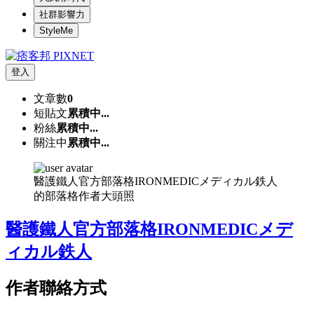
社群影響力
StyleMe
登入
文章數
0
短貼文
累積中...
粉絲
累積中...
關注中
累積中...
醫護鐵人官方部落格IRONMEDICメディカル鉄人
的部落格作者大頭照
醫護鐵人官方部落格IRONMEDICメデ
ィカル鉄人
作者聯絡方式