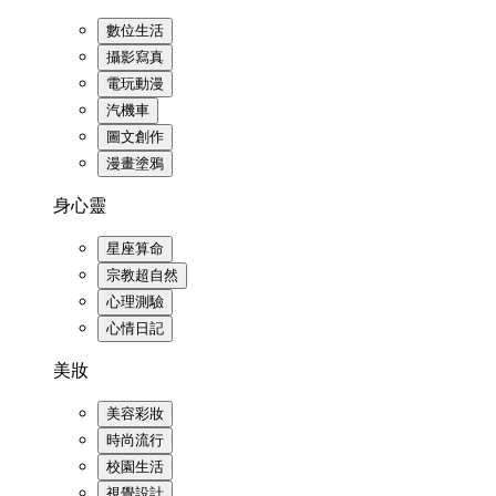
數位生活
攝影寫真
電玩動漫
汽機車
圖文創作
漫畫塗鴉
身心靈
星座算命
宗教超自然
心理測驗
心情日記
美妝
美容彩妝
時尚流行
校園生活
視覺設計