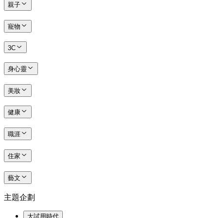
親子
寵物
3C
身心靈
美妝
健康
職涯
住家
藝文
主題企劃
大試用時代