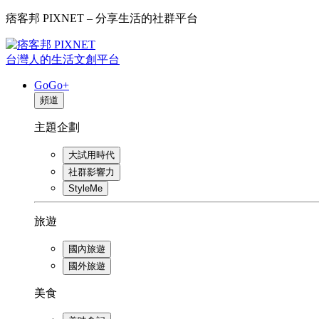
痞客邦 PIXNET – 分享生活的社群平台
台灣人的生活文創平台
GoGo+
頻道
主題企劃
大試用時代
社群影響力
StyleMe
旅遊
國內旅遊
國外旅遊
美食