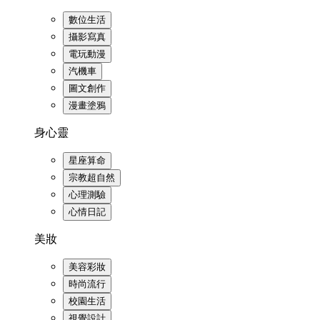
數位生活
攝影寫真
電玩動漫
汽機車
圖文創作
漫畫塗鴉
身心靈
星座算命
宗教超自然
心理測驗
心情日記
美妝
美容彩妝
時尚流行
校園生活
視覺設計