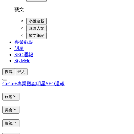
藝文
小說連載
政論人文
散文筆記
專業觀點
明星
SEO週報
StyleMe
搜尋
登入
GoGo+
專業觀點
明星
SEO週報
旅遊
美食
影視