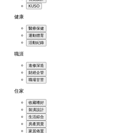
KUSO
健康
醫療保健
運動體育
活動紀錄
職涯
進修深造
財經企管
職場甘苦
住家
收藏嗜好
裝潢設計
生活綜合
房產買賣
家居佈置