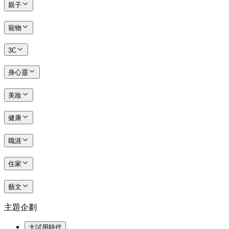
親子
寵物
3C
身心靈
美妝
健康
職涯
住家
藝文
主題企劃
大試用時代