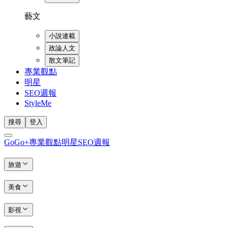
藝文
小說連載
政論人文
散文筆記
專業觀點
明星
SEO週報
StyleMe
搜尋
登入
GoGo+
專業觀點
明星
SEO週報
旅遊
美食
影視