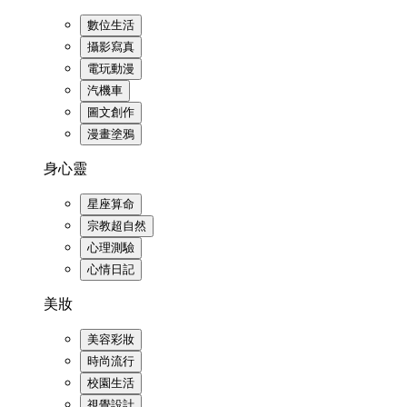
數位生活
攝影寫真
電玩動漫
汽機車
圖文創作
漫畫塗鴉
身心靈
星座算命
宗教超自然
心理測驗
心情日記
美妝
美容彩妝
時尚流行
校園生活
視覺設計