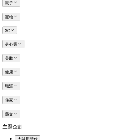
親子
寵物
3C
身心靈
美妝
健康
職涯
住家
藝文
主題企劃
大試用時代