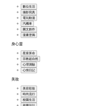
數位生活
攝影寫真
電玩動漫
汽機車
圖文創作
漫畫塗鴉
身心靈
星座算命
宗教超自然
心理測驗
心情日記
美妝
美容彩妝
時尚流行
校園生活
視覺設計