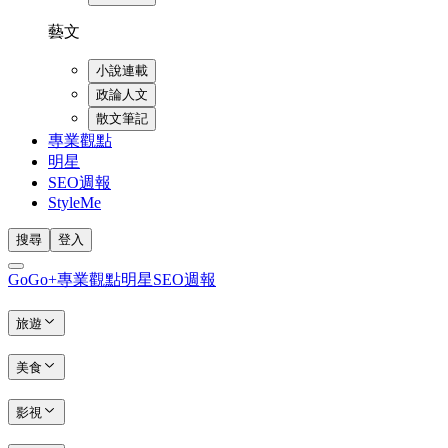
藝文
小說連載
政論人文
散文筆記
專業觀點
明星
SEO週報
StyleMe
搜尋
登入
GoGo+
專業觀點
明星
SEO週報
旅遊
美食
影視