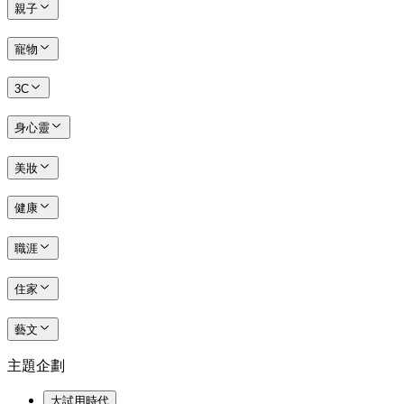
親子
寵物
3C
身心靈
美妝
健康
職涯
住家
藝文
主題企劃
大試用時代