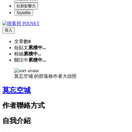
社群影響力
StyleMe
登入
文章數
0
短貼文
累積中...
粉絲
累積中...
關注中
累積中...
莫忘空城 的部落格作者大頭照
莫忘空城
作者聯絡方式
自我介紹