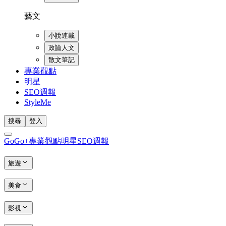
藝文
小說連載
政論人文
散文筆記
專業觀點
明星
SEO週報
StyleMe
搜尋
登入
GoGo+
專業觀點
明星
SEO週報
旅遊
美食
影視