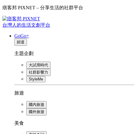
痞客邦 PIXNET – 分享生活的社群平台
台灣人的生活文創平台
GoGo+
頻道
主題企劃
大試用時代
社群影響力
StyleMe
旅遊
國內旅遊
國外旅遊
美食