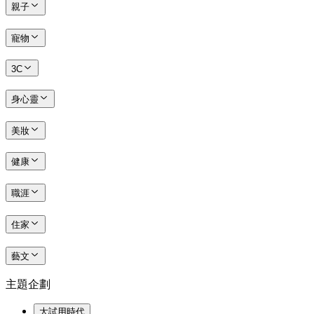
親子
寵物
3C
身心靈
美妝
健康
職涯
住家
藝文
主題企劃
大試用時代