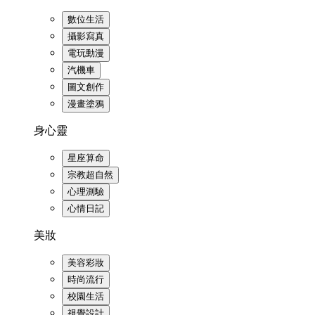
數位生活
攝影寫真
電玩動漫
汽機車
圖文創作
漫畫塗鴉
身心靈
星座算命
宗教超自然
心理測驗
心情日記
美妝
美容彩妝
時尚流行
校園生活
視覺設計