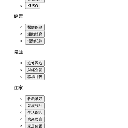
KUSO
健康
醫療保健
運動體育
活動紀錄
職涯
進修深造
財經企管
職場甘苦
住家
收藏嗜好
裝潢設計
生活綜合
房產買賣
家居佈置