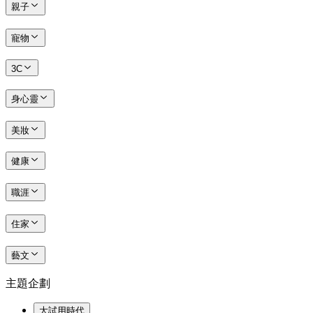
親子
寵物
3C
身心靈
美妝
健康
職涯
住家
藝文
主題企劃
大試用時代