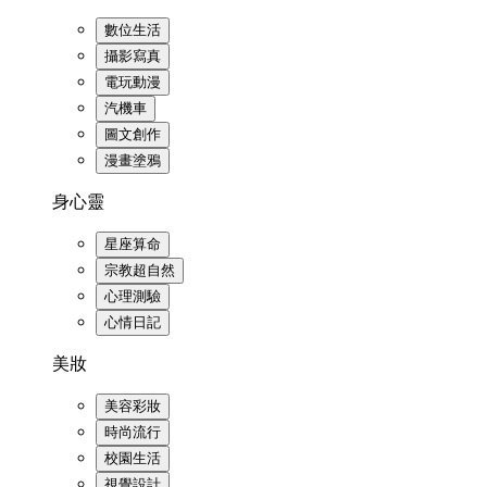
數位生活
攝影寫真
電玩動漫
汽機車
圖文創作
漫畫塗鴉
身心靈
星座算命
宗教超自然
心理測驗
心情日記
美妝
美容彩妝
時尚流行
校園生活
視覺設計