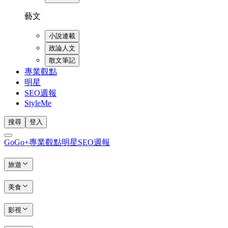
藝文
小說連載
政論人文
散文筆記
專業觀點
明星
SEO週報
StyleMe
搜尋
登入
GoGo+
專業觀點
明星
SEO週報
旅遊
美食
影視