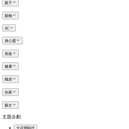
親子
寵物
3C
身心靈
美妝
健康
職涯
住家
藝文
主題企劃
大試用時代