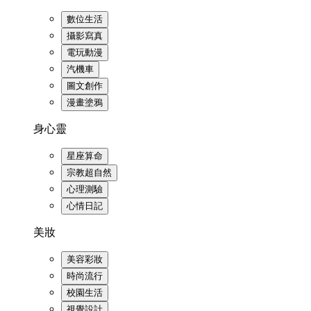
數位生活
攝影寫真
電玩動漫
汽機車
圖文創作
漫畫塗鴉
身心靈
星座算命
宗教超自然
心理測驗
心情日記
美妝
美容彩妝
時尚流行
校園生活
視覺設計