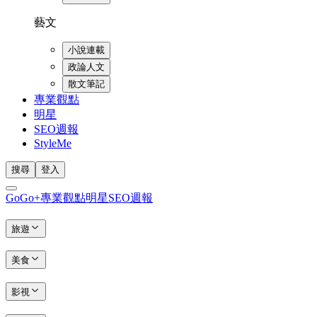
藝文
小說連載
政論人文
散文筆記
專業觀點
明星
SEO週報
StyleMe
搜尋
登入
GoGo+
專業觀點
明星
SEO週報
旅遊
美食
影視