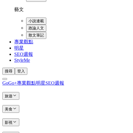
藝文
小說連載
政論人文
散文筆記
專業觀點
明星
SEO週報
StyleMe
搜尋
登入
GoGo+
專業觀點
明星
SEO週報
旅遊
美食
影視