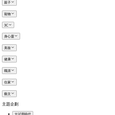
親子
寵物
3C
身心靈
美妝
健康
職涯
住家
藝文
主題企劃
大試用時代