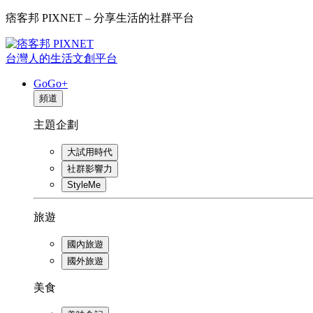
痞客邦 PIXNET – 分享生活的社群平台
台灣人的生活文創平台
GoGo+
頻道
主題企劃
大試用時代
社群影響力
StyleMe
旅遊
國內旅遊
國外旅遊
美食