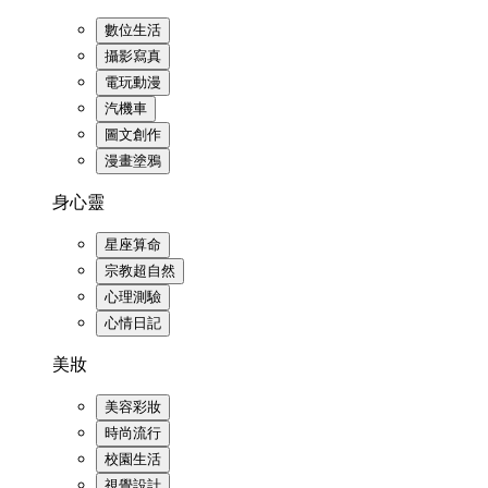
數位生活
攝影寫真
電玩動漫
汽機車
圖文創作
漫畫塗鴉
身心靈
星座算命
宗教超自然
心理測驗
心情日記
美妝
美容彩妝
時尚流行
校園生活
視覺設計