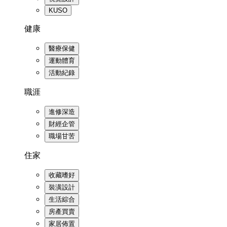
KUSO
健康
醫療保健
運動體育
活動紀錄
職涯
進修深造
財經企管
職場甘苦
住家
收藏嗜好
裝潢設計
生活綜合
房產買賣
家居佈置