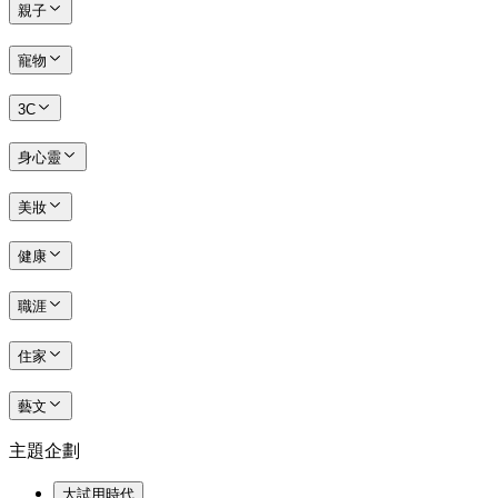
親子
寵物
3C
身心靈
美妝
健康
職涯
住家
藝文
主題企劃
大試用時代