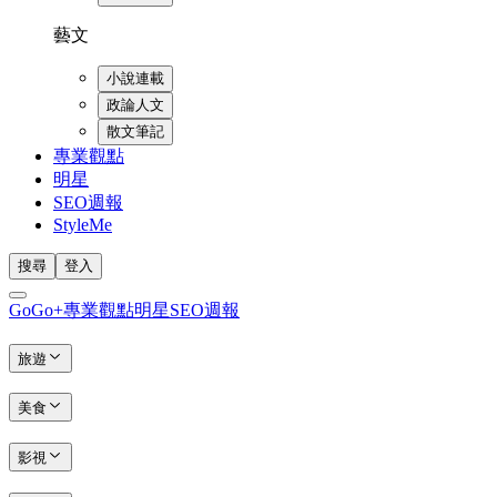
藝文
小說連載
政論人文
散文筆記
專業觀點
明星
SEO週報
StyleMe
搜尋
登入
GoGo+
專業觀點
明星
SEO週報
旅遊
美食
影視