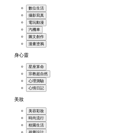
數位生活
攝影寫真
電玩動漫
汽機車
圖文創作
漫畫塗鴉
身心靈
星座算命
宗教超自然
心理測驗
心情日記
美妝
美容彩妝
時尚流行
校園生活
視覺設計