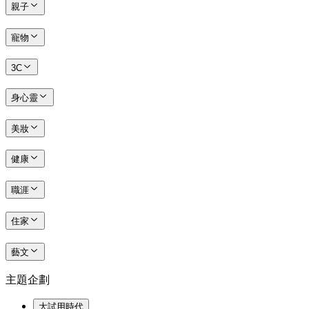
親子
寵物
3C
身心靈
美妝
健康
職涯
住家
藝文
主題企劃
大試用時代