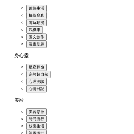
數位生活
攝影寫真
電玩動漫
汽機車
圖文創作
漫畫塗鴉
身心靈
星座算命
宗教超自然
心理測驗
心情日記
美妝
美容彩妝
時尚流行
校園生活
視覺設計