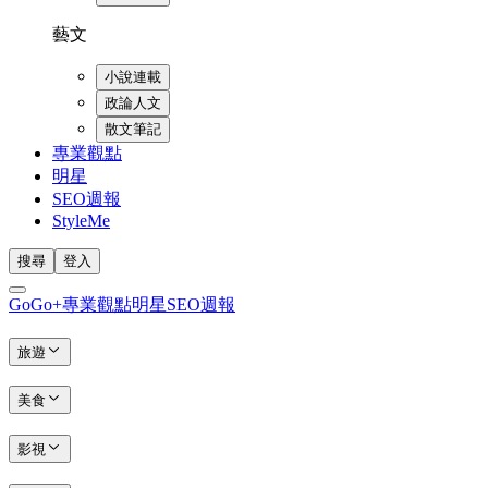
藝文
小說連載
政論人文
散文筆記
專業觀點
明星
SEO週報
StyleMe
搜尋
登入
GoGo+
專業觀點
明星
SEO週報
旅遊
美食
影視