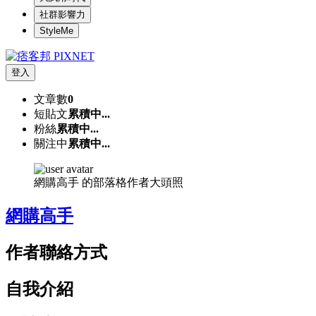
社群影響力
StyleMe
登入
文章數
0
短貼文
累積中...
粉絲
累積中...
關注中
累積中...
網購高手 的部落格作者大頭照
網購高手
作者聯絡方式
自我介紹