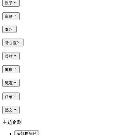
親子
寵物
3C
身心靈
美妝
健康
職涯
住家
藝文
主題企劃
大試用時代