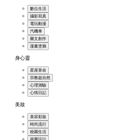
數位生活
攝影寫真
電玩動漫
汽機車
圖文創作
漫畫塗鴉
身心靈
星座算命
宗教超自然
心理測驗
心情日記
美妝
美容彩妝
時尚流行
校園生活
視覺設計