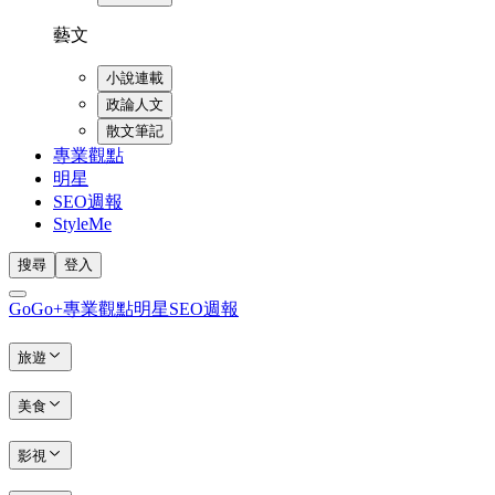
藝文
小說連載
政論人文
散文筆記
專業觀點
明星
SEO週報
StyleMe
搜尋
登入
GoGo+
專業觀點
明星
SEO週報
旅遊
美食
影視