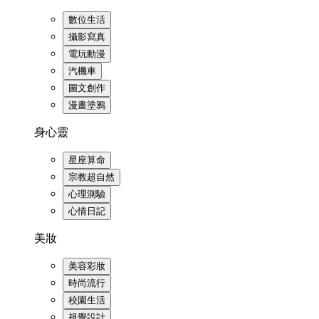
數位生活
攝影寫真
電玩動漫
汽機車
圖文創作
漫畫塗鴉
身心靈
星座算命
宗教超自然
心理測驗
心情日記
美妝
美容彩妝
時尚流行
校園生活
視覺設計