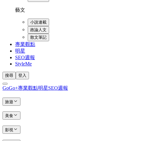
藝文
小說連載
政論人文
散文筆記
專業觀點
明星
SEO週報
StyleMe
搜尋
登入
GoGo+
專業觀點
明星
SEO週報
旅遊
美食
影視