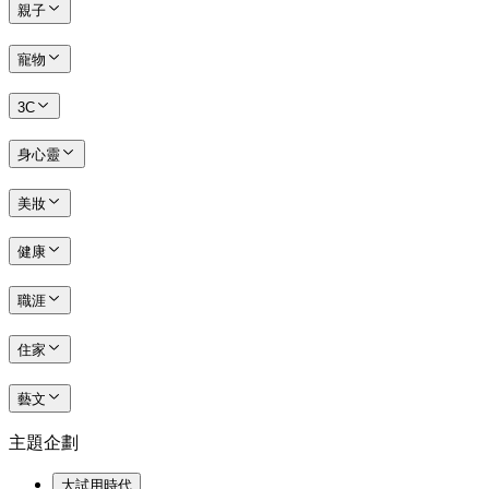
親子
寵物
3C
身心靈
美妝
健康
職涯
住家
藝文
主題企劃
大試用時代