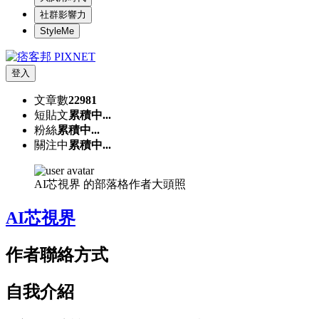
社群影響力
StyleMe
登入
文章數
22981
短貼文
累積中...
粉絲
累積中...
關注中
累積中...
AI芯視界 的部落格作者大頭照
AI芯視界
作者聯絡方式
自我介紹