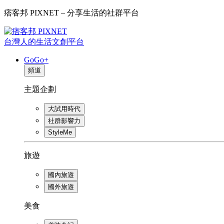
痞客邦 PIXNET – 分享生活的社群平台
台灣人的生活文創平台
GoGo+
頻道
主題企劃
大試用時代
社群影響力
StyleMe
旅遊
國內旅遊
國外旅遊
美食