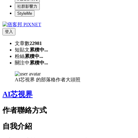
社群影響力
StyleMe
登入
文章數
22981
短貼文
累積中...
粉絲
累積中...
關注中
累積中...
AI芯視界 的部落格作者大頭照
AI芯視界
作者聯絡方式
自我介紹