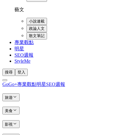
藝文
小說連載
政論人文
散文筆記
專業觀點
明星
SEO週報
StyleMe
搜尋
登入
GoGo+
專業觀點
明星
SEO週報
旅遊
美食
影視