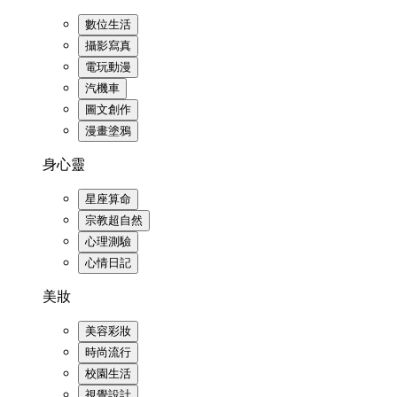
數位生活
攝影寫真
電玩動漫
汽機車
圖文創作
漫畫塗鴉
身心靈
星座算命
宗教超自然
心理測驗
心情日記
美妝
美容彩妝
時尚流行
校園生活
視覺設計