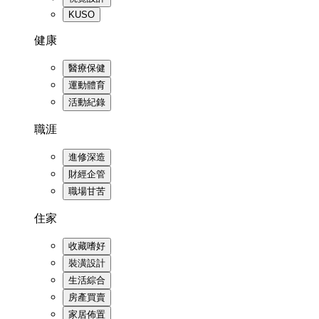
KUSO
健康
醫療保健
運動體育
活動紀錄
職涯
進修深造
財經企管
職場甘苦
住家
收藏嗜好
裝潢設計
生活綜合
房產買賣
家居佈置