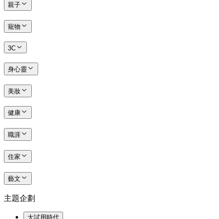
親子
寵物
3C
身心靈
美妝
健康
職涯
住家
藝文
主題企劃
大試用時代