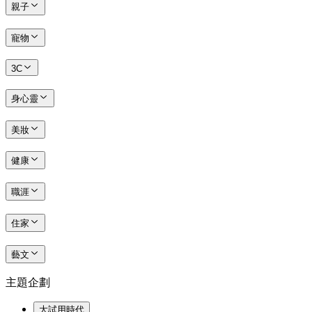
親子
寵物
3C
身心靈
美妝
健康
職涯
住家
藝文
主題企劃
大試用時代