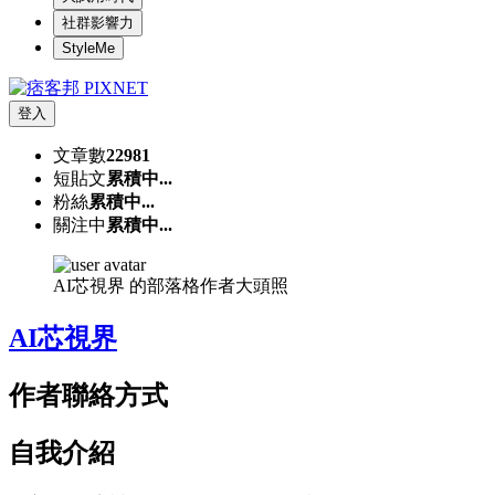
社群影響力
StyleMe
登入
文章數
22981
短貼文
累積中...
粉絲
累積中...
關注中
累積中...
AI芯視界 的部落格作者大頭照
AI芯視界
作者聯絡方式
自我介紹