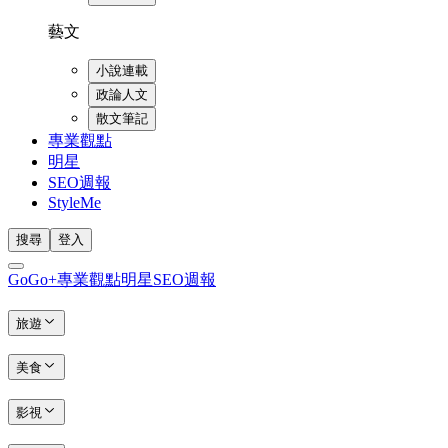
藝文
小說連載
政論人文
散文筆記
專業觀點
明星
SEO週報
StyleMe
搜尋
登入
GoGo+
專業觀點
明星
SEO週報
旅遊
美食
影視