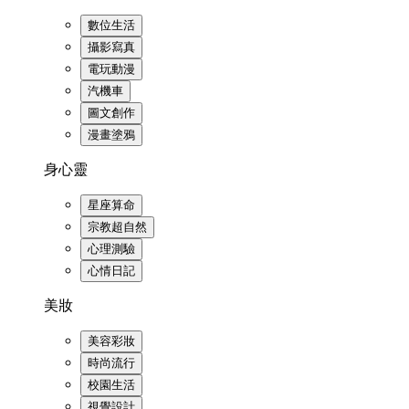
數位生活
攝影寫真
電玩動漫
汽機車
圖文創作
漫畫塗鴉
身心靈
星座算命
宗教超自然
心理測驗
心情日記
美妝
美容彩妝
時尚流行
校園生活
視覺設計