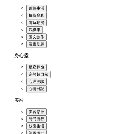
數位生活
攝影寫真
電玩動漫
汽機車
圖文創作
漫畫塗鴉
身心靈
星座算命
宗教超自然
心理測驗
心情日記
美妝
美容彩妝
時尚流行
校園生活
視覺設計