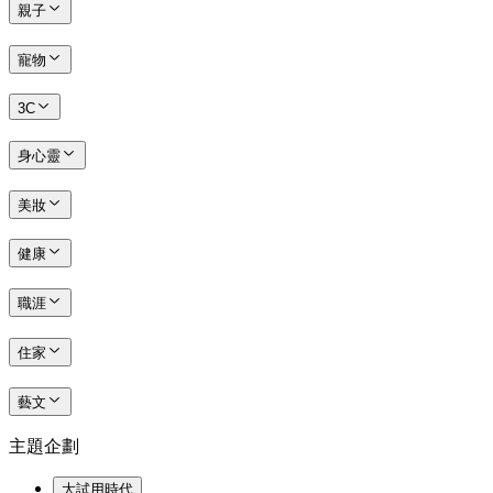
親子
寵物
3C
身心靈
美妝
健康
職涯
住家
藝文
主題企劃
大試用時代