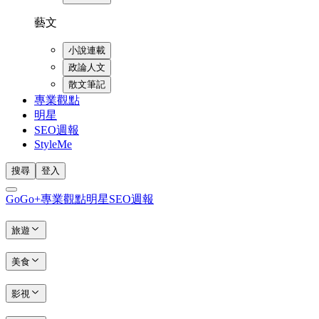
藝文
小說連載
政論人文
散文筆記
專業觀點
明星
SEO週報
StyleMe
搜尋
登入
GoGo+
專業觀點
明星
SEO週報
旅遊
美食
影視