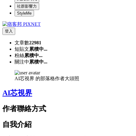
社群影響力
StyleMe
登入
文章數
22981
短貼文
累積中...
粉絲
累積中...
關注中
累積中...
AI芯視界 的部落格作者大頭照
AI芯視界
作者聯絡方式
自我介紹