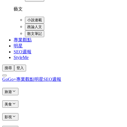
藝文
小說連載
政論人文
散文筆記
專業觀點
明星
SEO週報
StyleMe
搜尋
登入
GoGo+
專業觀點
明星
SEO週報
旅遊
美食
影視