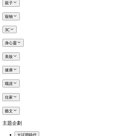
親子
寵物
3C
身心靈
美妝
健康
職涯
住家
藝文
主題企劃
大試用時代