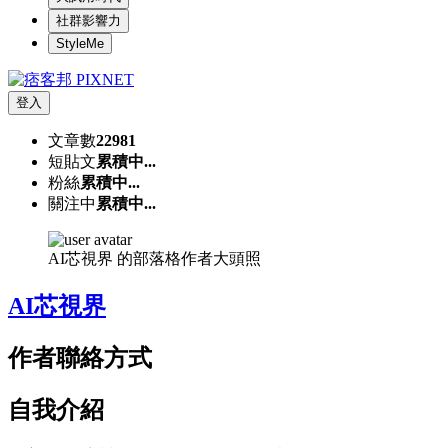
社群影響力
StyleMe
登入
文章數
22981
短貼文
累積中...
粉絲
累積中...
關注中
累積中...
AI芯視界 的部落格作者大頭照
AI芯視界
作者聯絡方式
自我介紹