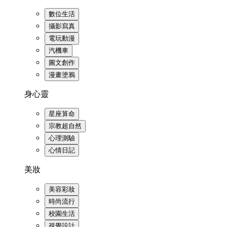
數位生活
攝影寫真
電玩動漫
汽機車
圖文創作
漫畫塗鴉
身心靈
星座算命
宗教超自然
心理測驗
心情日記
美妝
美容彩妝
時尚流行
校園生活
視覺設計