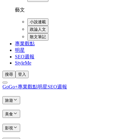
藝文
小說連載
政論人文
散文筆記
專業觀點
明星
SEO週報
StyleMe
搜尋
登入
GoGo+
專業觀點
明星
SEO週報
旅遊
美食
影視