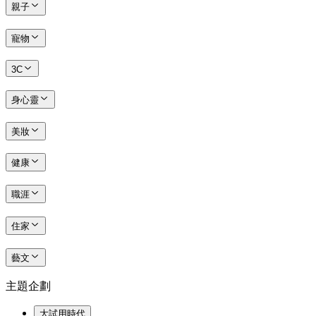
親子
寵物
3C
身心靈
美妝
健康
職涯
住家
藝文
主題企劃
大試用時代