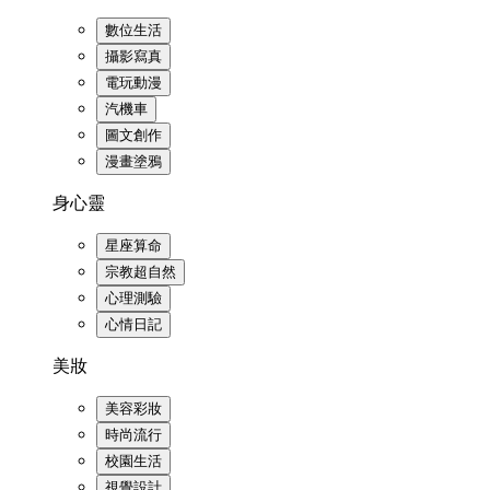
數位生活
攝影寫真
電玩動漫
汽機車
圖文創作
漫畫塗鴉
身心靈
星座算命
宗教超自然
心理測驗
心情日記
美妝
美容彩妝
時尚流行
校園生活
視覺設計