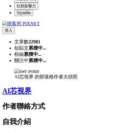
社群影響力
StyleMe
登入
文章數
22981
短貼文
累積中...
粉絲
累積中...
關注中
累積中...
AI芯視界 的部落格作者大頭照
AI芯視界
作者聯絡方式
自我介紹