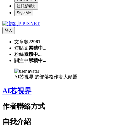
社群影響力
StyleMe
登入
文章數
22981
短貼文
累積中...
粉絲
累積中...
關注中
累積中...
AI芯視界 的部落格作者大頭照
AI芯視界
作者聯絡方式
自我介紹