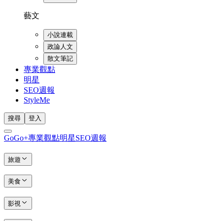
藝文
小說連載
政論人文
散文筆記
專業觀點
明星
SEO週報
StyleMe
搜尋
登入
GoGo+
專業觀點
明星
SEO週報
旅遊
美食
影視