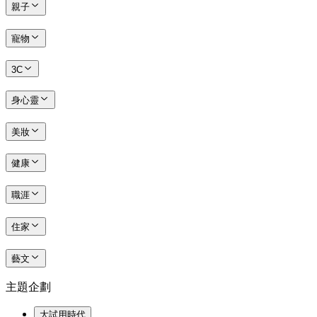
親子
寵物
3C
身心靈
美妝
健康
職涯
住家
藝文
主題企劃
大試用時代