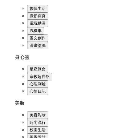
數位生活
攝影寫真
電玩動漫
汽機車
圖文創作
漫畫塗鴉
身心靈
星座算命
宗教超自然
心理測驗
心情日記
美妝
美容彩妝
時尚流行
校園生活
視覺設計