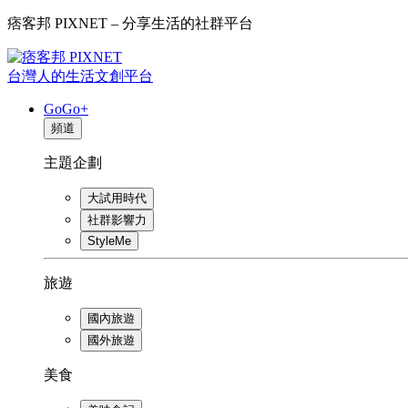
痞客邦 PIXNET – 分享生活的社群平台
台灣人的生活文創平台
GoGo+
頻道
主題企劃
大試用時代
社群影響力
StyleMe
旅遊
國內旅遊
國外旅遊
美食