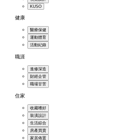
KUSO
健康
醫療保健
運動體育
活動紀錄
職涯
進修深造
財經企管
職場甘苦
住家
收藏嗜好
裝潢設計
生活綜合
房產買賣
家居佈置