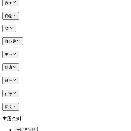
親子
寵物
3C
身心靈
美妝
健康
職涯
住家
藝文
主題企劃
大試用時代