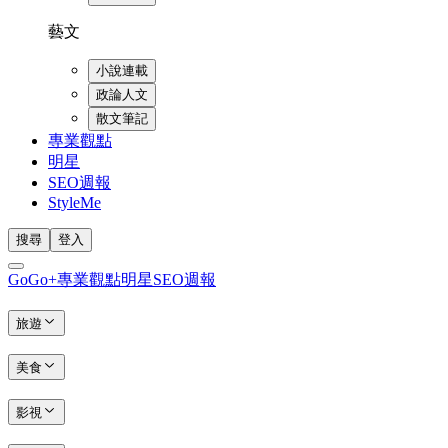
藝文
小說連載
政論人文
散文筆記
專業觀點
明星
SEO週報
StyleMe
搜尋
登入
GoGo+
專業觀點
明星
SEO週報
旅遊
美食
影視