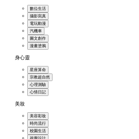
數位生活
攝影寫真
電玩動漫
汽機車
圖文創作
漫畫塗鴉
身心靈
星座算命
宗教超自然
心理測驗
心情日記
美妝
美容彩妝
時尚流行
校園生活
視覺設計