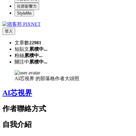
社群影響力
StyleMe
登入
文章數
22981
短貼文
累積中...
粉絲
累積中...
關注中
累積中...
AI芯視界 的部落格作者大頭照
AI芯視界
作者聯絡方式
自我介紹