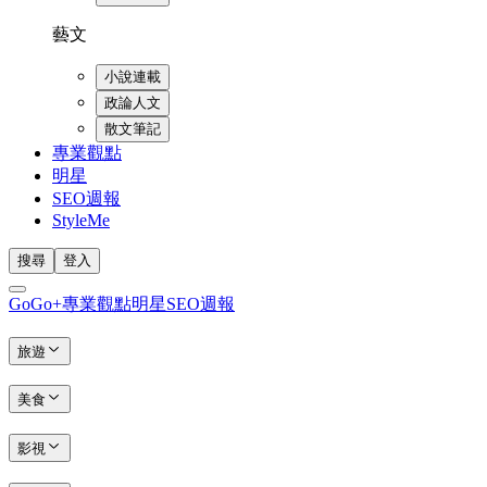
藝文
小說連載
政論人文
散文筆記
專業觀點
明星
SEO週報
StyleMe
搜尋
登入
GoGo+
專業觀點
明星
SEO週報
旅遊
美食
影視