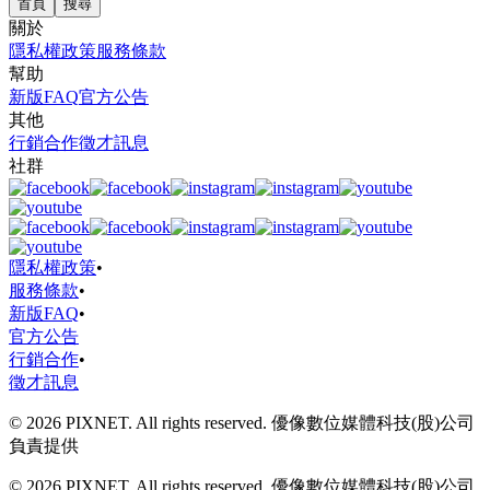
首頁
搜尋
關於
隱私權政策
服務條款
幫助
新版FAQ
官方公告
其他
行銷合作
徵才訊息
社群
隱私權政策
•
服務條款
•
新版FAQ
•
官方公告
行銷合作
•
徵才訊息
© 2026 PIXNET. All rights reserved. 優像數位媒體科技(股)公司
負責提供
© 2026 PIXNET. All rights reserved. 優像數位媒體科技(股)公司