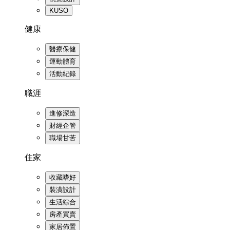
KUSO
健康
醫療保健
運動體育
活動紀錄
職涯
進修深造
財經企管
職場甘苦
住家
收藏嗜好
裝潢設計
生活綜合
房產買賣
家居佈置