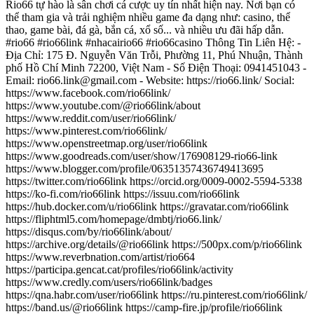
Rio66 tự hào là sân chơi cá cược uy tín nhất hiện nay. Nơi bạn có
thể tham gia và trải nghiệm nhiều game đa dạng như: casino, thể
thao, game bài, đá gà, bắn cá, xổ số... và nhiều ưu đãi hấp dẫn.
#rio66 #rio66link #nhacairio66 #rio66casino Thông Tin Liên Hệ: -
Địa Chỉ: 175 Đ. Nguyễn Văn Trỗi, Phường 11, Phú Nhuận, Thành
phố Hồ Chí Minh 72200, Việt Nam - Số Điện Thoại: 0941451043 -
Email: rio66.link@gmail.com - Website: https://rio66.link/ Social:
https://www.facebook.com/rio66link/
https://www.youtube.com/@rio66link/about
https://www.reddit.com/user/rio66link/
https://www.pinterest.com/rio66link/
https://www.openstreetmap.org/user/rio66link
https://www.goodreads.com/user/show/176908129-rio66-link
https://www.blogger.com/profile/06351357436749413695
https://twitter.com/rio66link https://orcid.org/0009-0002-5594-5338
https://ko-fi.com/rio66link https://issuu.com/rio66link
https://hub.docker.com/u/rio66link https://gravatar.com/rio66link
https://fliphtml5.com/homepage/dmbtj/rio66.link/
https://disqus.com/by/rio66link/about/
https://archive.org/details/@rio66link https://500px.com/p/rio66link
https://www.reverbnation.com/artist/rio664
https://participa.gencat.cat/profiles/rio66link/activity
https://www.credly.com/users/rio66link/badges
https://qna.habr.com/user/rio66link https://ru.pinterest.com/rio66link/
https://band.us/@rio66link https://camp-fire.jp/profile/rio66link