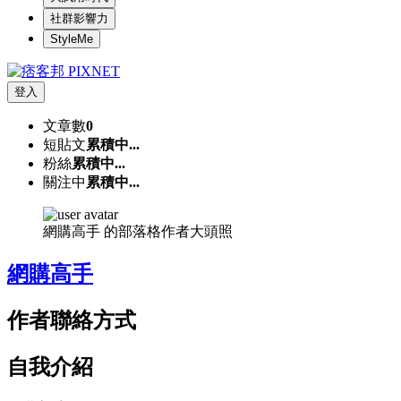
社群影響力
StyleMe
登入
文章數
0
短貼文
累積中...
粉絲
累積中...
關注中
累積中...
網購高手 的部落格作者大頭照
網購高手
作者聯絡方式
自我介紹