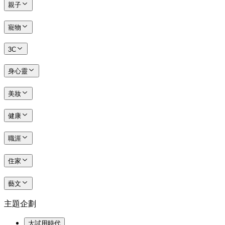
親子
寵物
3C
身心靈
美妝
健康
職涯
住家
藝文
主題企劃
大試用時代