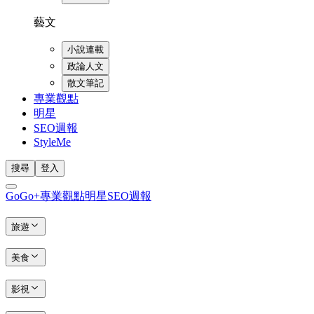
藝文
小說連載
政論人文
散文筆記
專業觀點
明星
SEO週報
StyleMe
搜尋
登入
GoGo+
專業觀點
明星
SEO週報
旅遊
美食
影視