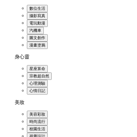
數位生活
攝影寫真
電玩動漫
汽機車
圖文創作
漫畫塗鴉
身心靈
星座算命
宗教超自然
心理測驗
心情日記
美妝
美容彩妝
時尚流行
校園生活
視覺設計