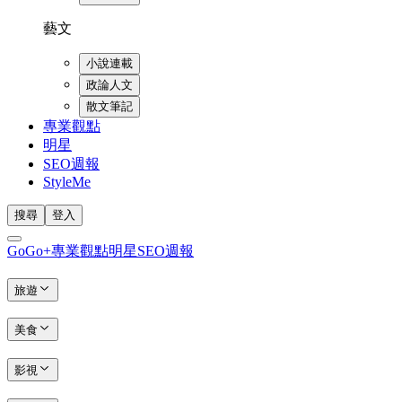
藝文
小說連載
政論人文
散文筆記
專業觀點
明星
SEO週報
StyleMe
搜尋
登入
GoGo+
專業觀點
明星
SEO週報
旅遊
美食
影視