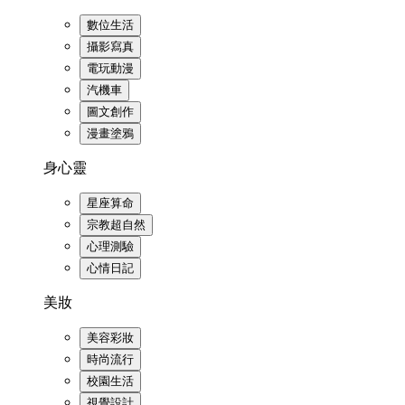
數位生活
攝影寫真
電玩動漫
汽機車
圖文創作
漫畫塗鴉
身心靈
星座算命
宗教超自然
心理測驗
心情日記
美妝
美容彩妝
時尚流行
校園生活
視覺設計