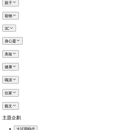
親子
寵物
3C
身心靈
美妝
健康
職涯
住家
藝文
主題企劃
大試用時代