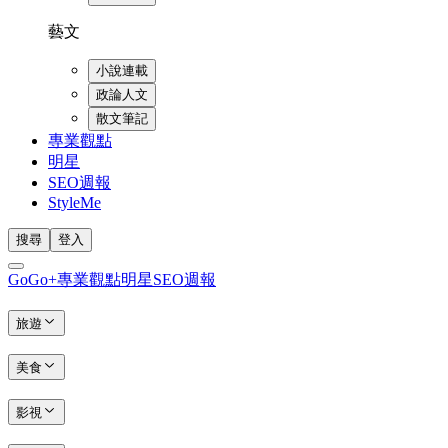
藝文
小說連載
政論人文
散文筆記
專業觀點
明星
SEO週報
StyleMe
搜尋
登入
GoGo+
專業觀點
明星
SEO週報
旅遊
美食
影視