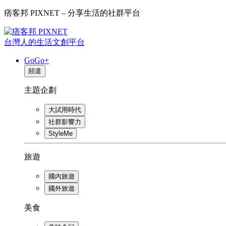
痞客邦 PIXNET – 分享生活的社群平台
台灣人的生活文創平台
GoGo+
頻道
主題企劃
大試用時代
社群影響力
StyleMe
旅遊
國內旅遊
國外旅遊
美食