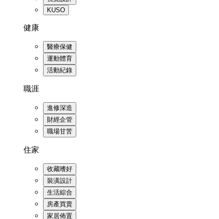
KUSO
健康
醫療保健
運動體育
活動紀錄
職涯
進修深造
財經企管
職場甘苦
住家
收藏嗜好
裝潢設計
生活綜合
房產買賣
家居佈置