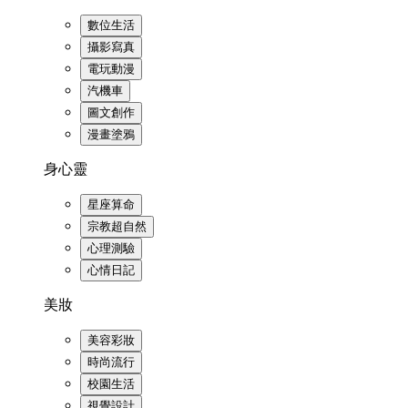
數位生活
攝影寫真
電玩動漫
汽機車
圖文創作
漫畫塗鴉
身心靈
星座算命
宗教超自然
心理測驗
心情日記
美妝
美容彩妝
時尚流行
校園生活
視覺設計