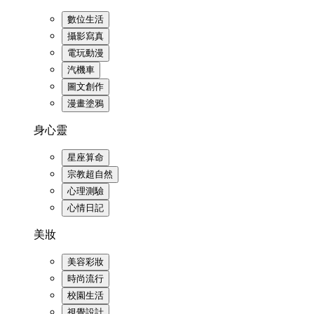
數位生活
攝影寫真
電玩動漫
汽機車
圖文創作
漫畫塗鴉
身心靈
星座算命
宗教超自然
心理測驗
心情日記
美妝
美容彩妝
時尚流行
校園生活
視覺設計