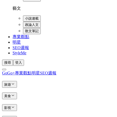
藝文
小說連載
政論人文
散文筆記
專業觀點
明星
SEO週報
StyleMe
搜尋
登入
GoGo+
專業觀點
明星
SEO週報
旅遊
美食
影視