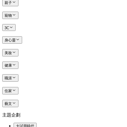
親子
寵物
3C
身心靈
美妝
健康
職涯
住家
藝文
主題企劃
大試用時代