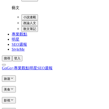
藝文
小說連載
政論人文
散文筆記
專業觀點
明星
SEO週報
StyleMe
搜尋
登入
GoGo+
專業觀點
明星
SEO週報
旅遊
美食
影視