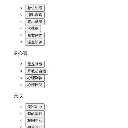
數位生活
攝影寫真
電玩動漫
汽機車
圖文創作
漫畫塗鴉
身心靈
星座算命
宗教超自然
心理測驗
心情日記
美妝
美容彩妝
時尚流行
校園生活
視覺設計