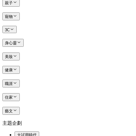
親子
寵物
3C
身心靈
美妝
健康
職涯
住家
藝文
主題企劃
大試用時代