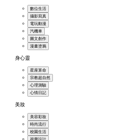
數位生活
攝影寫真
電玩動漫
汽機車
圖文創作
漫畫塗鴉
身心靈
星座算命
宗教超自然
心理測驗
心情日記
美妝
美容彩妝
時尚流行
校園生活
視覺設計