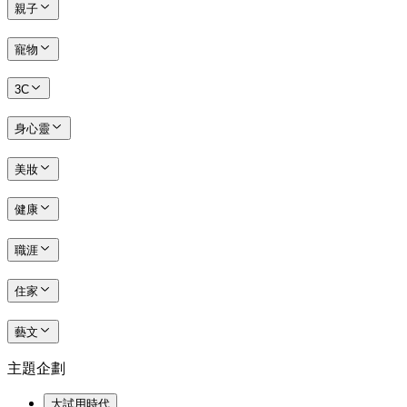
親子
寵物
3C
身心靈
美妝
健康
職涯
住家
藝文
主題企劃
大試用時代