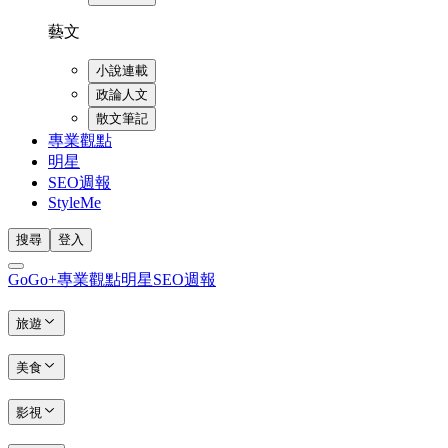
藝文
小說連載
政論人文
散文筆記
專業觀點
明星
SEO週報
StyleMe
搜尋
登入
GoGo+
專業觀點
明星
SEO週報
旅遊
美食
影視