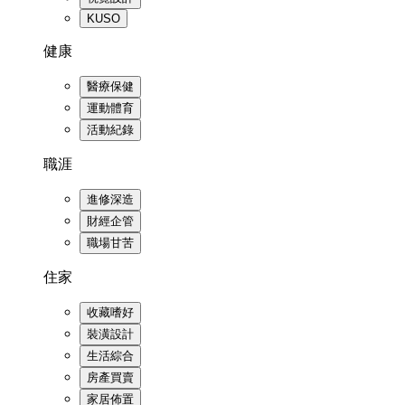
KUSO
健康
醫療保健
運動體育
活動紀錄
職涯
進修深造
財經企管
職場甘苦
住家
收藏嗜好
裝潢設計
生活綜合
房產買賣
家居佈置