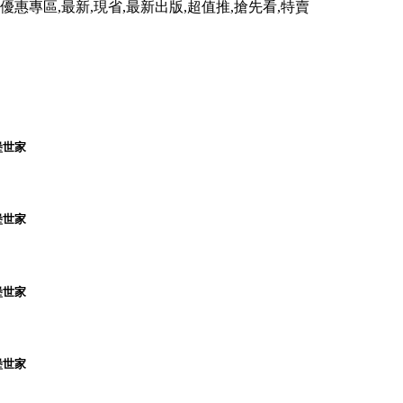
,優惠專區,最新,現省,最新出版,超值推,搶先看,特賣
堡世家
堡世家
堡世家
堡世家