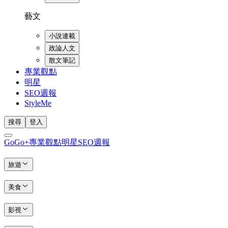
藝文
小說連載
政論人文
散文筆記
專業觀點
明星
SEO週報
StyleMe
搜尋
登入
GoGo+
專業觀點
明星
SEO週報
旅遊
美食
影視