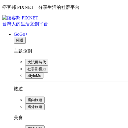
痞客邦 PIXNET – 分享生活的社群平台
台灣人的生活文創平台
GoGo+
頻道
主題企劃
大試用時代
社群影響力
StyleMe
旅遊
國內旅遊
國外旅遊
美食