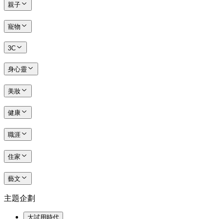
親子
寵物
3C
身心靈
美妝
健康
職涯
住家
藝文
主題企劃
大試用時代