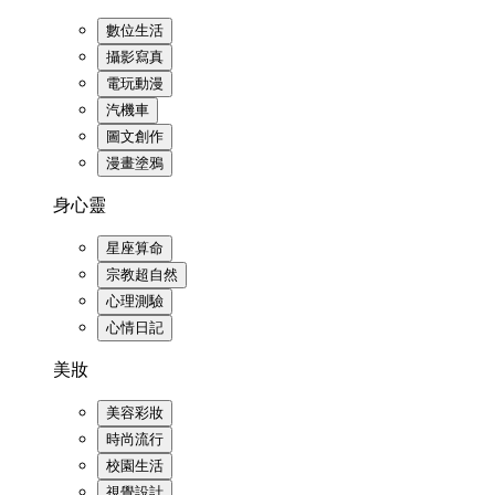
數位生活
攝影寫真
電玩動漫
汽機車
圖文創作
漫畫塗鴉
身心靈
星座算命
宗教超自然
心理測驗
心情日記
美妝
美容彩妝
時尚流行
校園生活
視覺設計