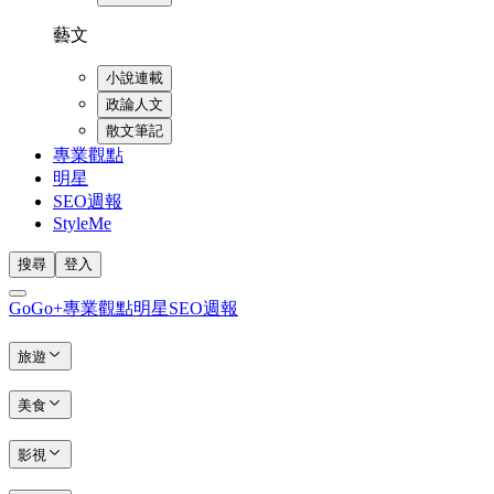
藝文
小說連載
政論人文
散文筆記
專業觀點
明星
SEO週報
StyleMe
搜尋
登入
GoGo+
專業觀點
明星
SEO週報
旅遊
美食
影視