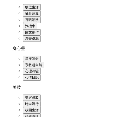
數位生活
攝影寫真
電玩動漫
汽機車
圖文創作
漫畫塗鴉
身心靈
星座算命
宗教超自然
心理測驗
心情日記
美妝
美容彩妝
時尚流行
校園生活
視覺設計