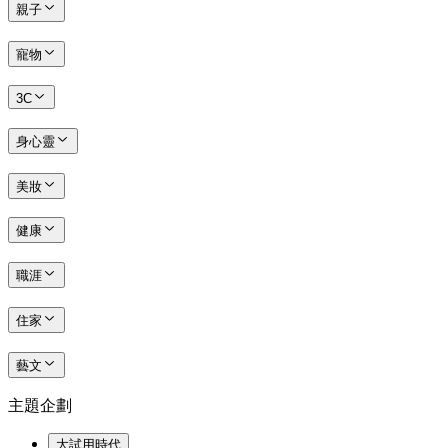
親子
寵物
3C
身心靈
美妝
健康
職涯
住家
藝文
主題企劃
大試用時代