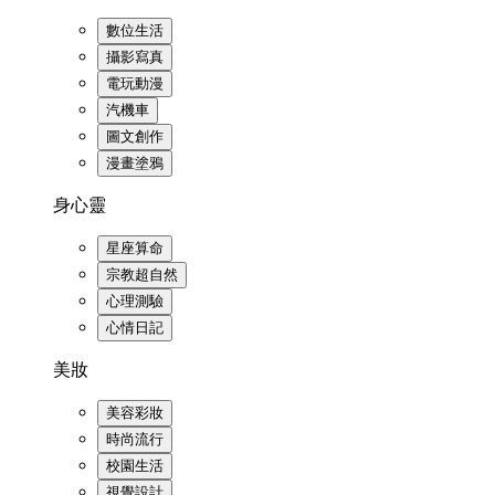
數位生活
攝影寫真
電玩動漫
汽機車
圖文創作
漫畫塗鴉
身心靈
星座算命
宗教超自然
心理測驗
心情日記
美妝
美容彩妝
時尚流行
校園生活
視覺設計