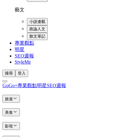
藝文
小說連載
政論人文
散文筆記
專業觀點
明星
SEO週報
StyleMe
搜尋
登入
GoGo+
專業觀點
明星
SEO週報
旅遊
美食
影視