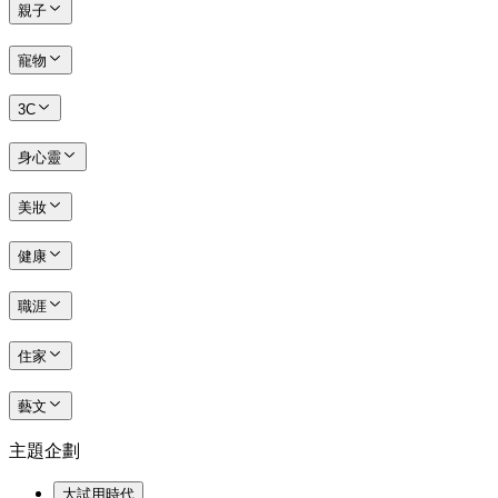
親子
寵物
3C
身心靈
美妝
健康
職涯
住家
藝文
主題企劃
大試用時代