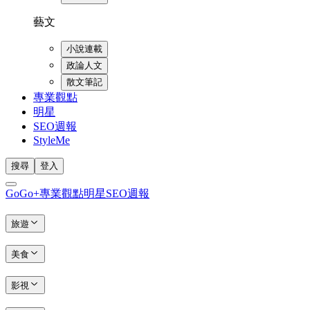
藝文
小說連載
政論人文
散文筆記
專業觀點
明星
SEO週報
StyleMe
搜尋
登入
GoGo+
專業觀點
明星
SEO週報
旅遊
美食
影視