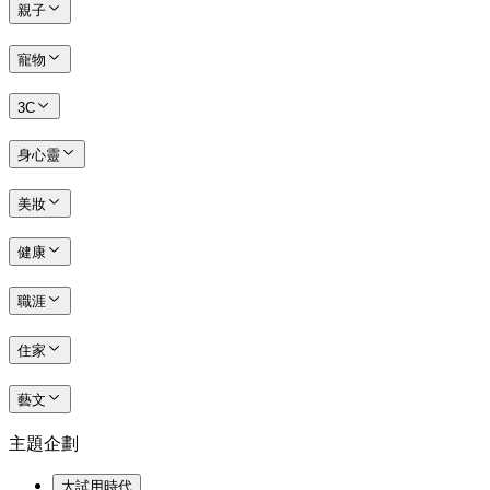
親子
寵物
3C
身心靈
美妝
健康
職涯
住家
藝文
主題企劃
大試用時代