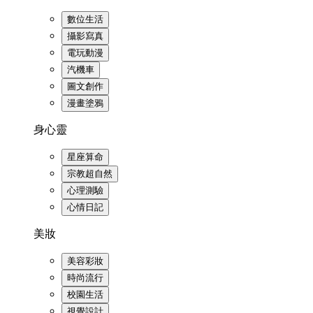
數位生活
攝影寫真
電玩動漫
汽機車
圖文創作
漫畫塗鴉
身心靈
星座算命
宗教超自然
心理測驗
心情日記
美妝
美容彩妝
時尚流行
校園生活
視覺設計