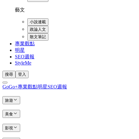
藝文
小說連載
政論人文
散文筆記
專業觀點
明星
SEO週報
StyleMe
搜尋
登入
GoGo+
專業觀點
明星
SEO週報
旅遊
美食
影視