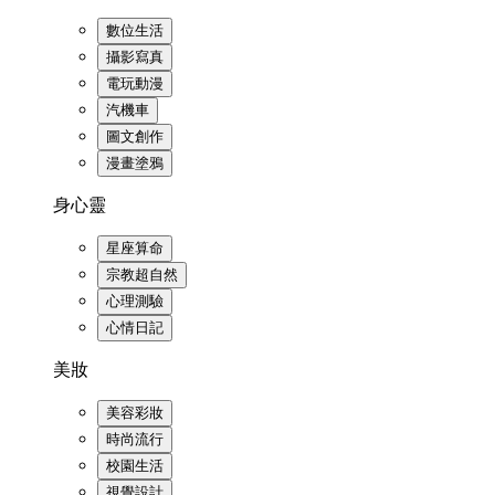
數位生活
攝影寫真
電玩動漫
汽機車
圖文創作
漫畫塗鴉
身心靈
星座算命
宗教超自然
心理測驗
心情日記
美妝
美容彩妝
時尚流行
校園生活
視覺設計