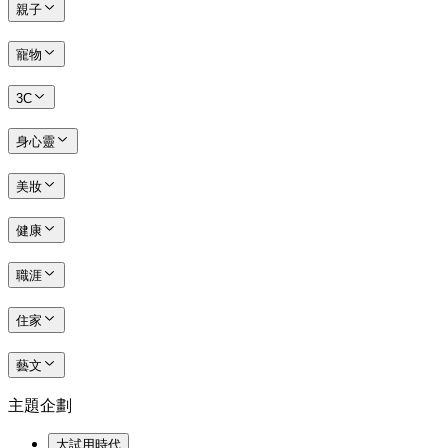
親子
寵物
3C
身心靈
美妝
健康
職涯
住家
藝文
主題企劃
大試用時代