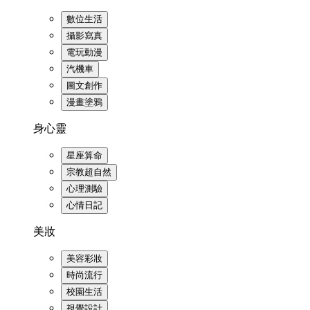
數位生活
攝影寫真
電玩動漫
汽機車
圖文創作
漫畫塗鴉
身心靈
星座算命
宗教超自然
心理測驗
心情日記
美妝
美容彩妝
時尚流行
校園生活
視覺設計