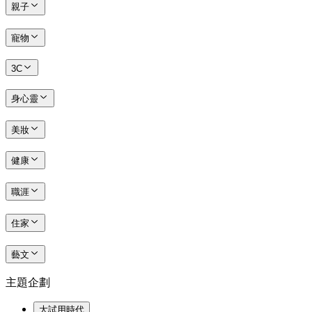
親子
寵物
3C
身心靈
美妝
健康
職涯
住家
藝文
主題企劃
大試用時代