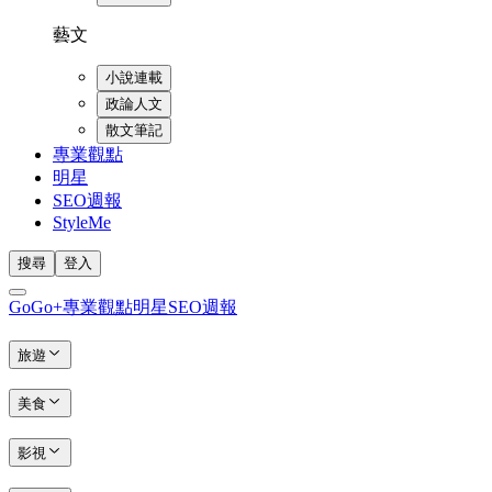
藝文
小說連載
政論人文
散文筆記
專業觀點
明星
SEO週報
StyleMe
搜尋
登入
GoGo+
專業觀點
明星
SEO週報
旅遊
美食
影視