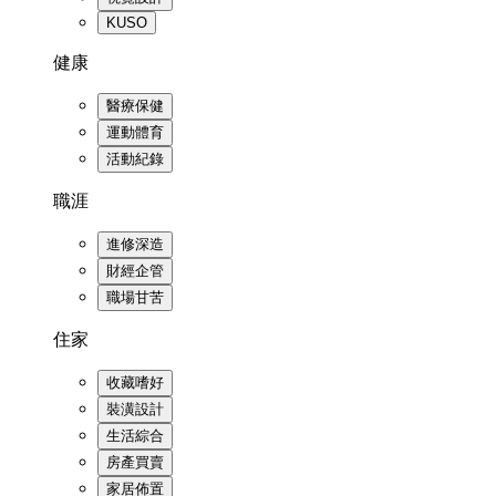
KUSO
健康
醫療保健
運動體育
活動紀錄
職涯
進修深造
財經企管
職場甘苦
住家
收藏嗜好
裝潢設計
生活綜合
房產買賣
家居佈置