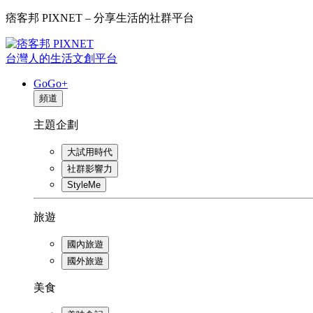
痞客邦 PIXNET – 分享生活的社群平台
台灣人的生活文創平台
GoGo+
頻道
主題企劃
大試用時代
社群影響力
StyleMe
旅遊
國內旅遊
國外旅遊
美食