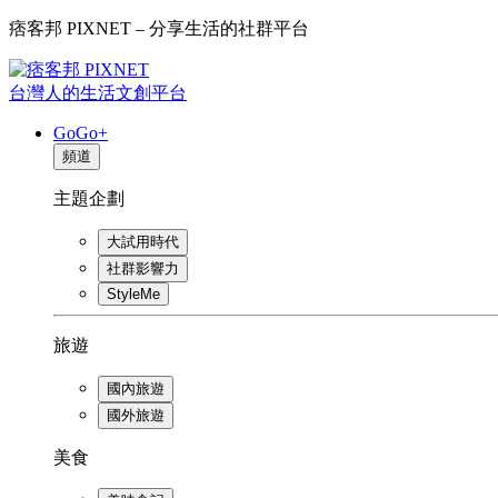
痞客邦 PIXNET – 分享生活的社群平台
台灣人的生活文創平台
GoGo+
頻道
主題企劃
大試用時代
社群影響力
StyleMe
旅遊
國內旅遊
國外旅遊
美食