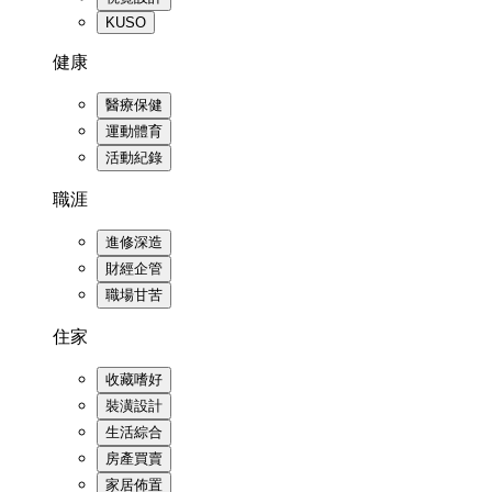
KUSO
健康
醫療保健
運動體育
活動紀錄
職涯
進修深造
財經企管
職場甘苦
住家
收藏嗜好
裝潢設計
生活綜合
房產買賣
家居佈置