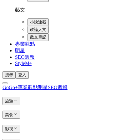
藝文
小說連載
政論人文
散文筆記
專業觀點
明星
SEO週報
StyleMe
搜尋
登入
GoGo+
專業觀點
明星
SEO週報
旅遊
美食
影視