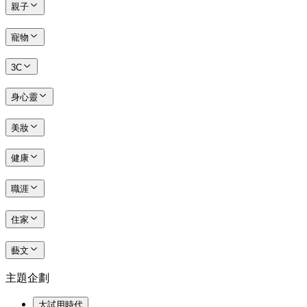
親子
寵物
3C
身心靈
美妝
健康
職涯
住家
藝文
主題企劃
大試用時代