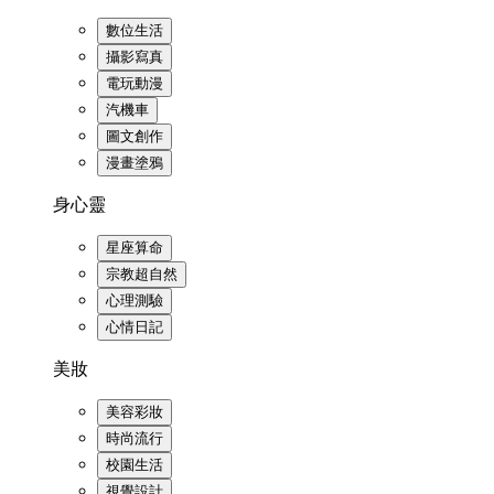
數位生活
攝影寫真
電玩動漫
汽機車
圖文創作
漫畫塗鴉
身心靈
星座算命
宗教超自然
心理測驗
心情日記
美妝
美容彩妝
時尚流行
校園生活
視覺設計