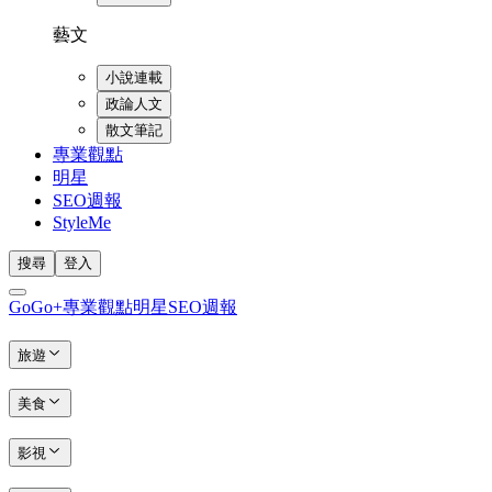
藝文
小說連載
政論人文
散文筆記
專業觀點
明星
SEO週報
StyleMe
搜尋
登入
GoGo+
專業觀點
明星
SEO週報
旅遊
美食
影視