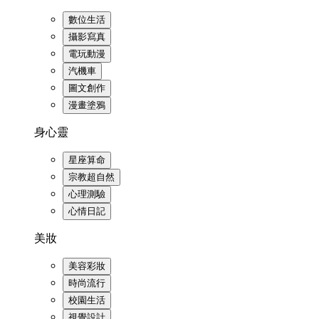
數位生活
攝影寫真
電玩動漫
汽機車
圖文創作
漫畫塗鴉
身心靈
星座算命
宗教超自然
心理測驗
心情日記
美妝
美容彩妝
時尚流行
校園生活
視覺設計