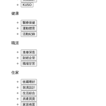
KUSO
健康
醫療保健
運動體育
活動紀錄
職涯
進修深造
財經企管
職場甘苦
住家
收藏嗜好
裝潢設計
生活綜合
房產買賣
家居佈置