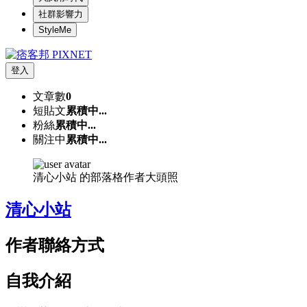
社群影響力
StyleMe
登入
文章數
0
短貼文
累積中...
粉絲
累積中...
關注中
累積中...
清心小站 的部落格作者大頭照
清心小站
作者聯絡方式
自我介紹