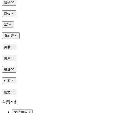
親子
寵物
3C
身心靈
美妝
健康
職涯
住家
藝文
主題企劃
大試用時代