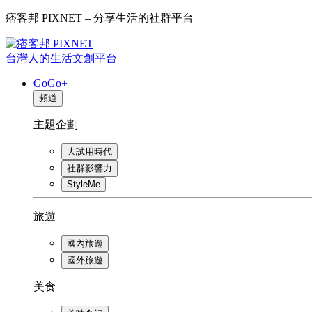
痞客邦 PIXNET – 分享生活的社群平台
台灣人的生活文創平台
GoGo+
頻道
主題企劃
大試用時代
社群影響力
StyleMe
旅遊
國內旅遊
國外旅遊
美食