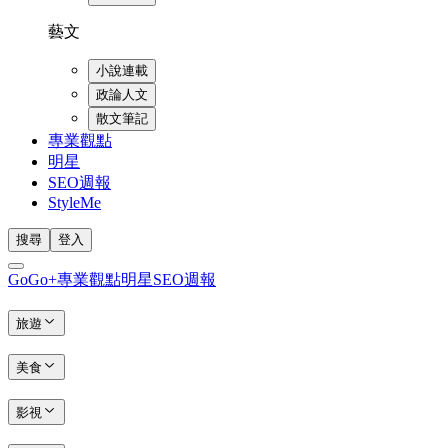
藝文
小說連載
政論人文
散文筆記
專業觀點
明星
SEO週報
StyleMe
搜尋
登入
GoGo+
專業觀點
明星
SEO週報
旅遊
美食
影視