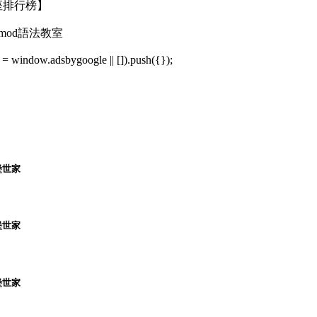
星座排行榜】
od語法教室
= window.adsbygoogle || []).push({});
堡世家
堡世家
堡世家