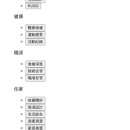
KUSO
健康
醫療保健
運動體育
活動紀錄
職涯
進修深造
財經企管
職場甘苦
住家
收藏嗜好
裝潢設計
生活綜合
房產買賣
家居佈置