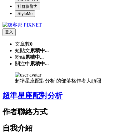
社群影響力
StyleMe
登入
文章數
0
短貼文
累積中...
粉絲
累積中...
關注中
累積中...
超準星座配對分析 的部落格作者大頭照
超準星座配對分析
作者聯絡方式
自我介紹