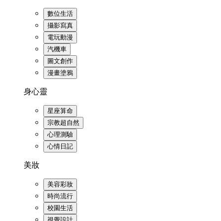
數位生活
攝影寫真
電玩動漫
汽機車
圖文創作
漫畫塗鴉
身心靈
星座算命
宗教超自然
心理測驗
心情日記
美妝
美容彩妝
時尚流行
校園生活
視覺設計