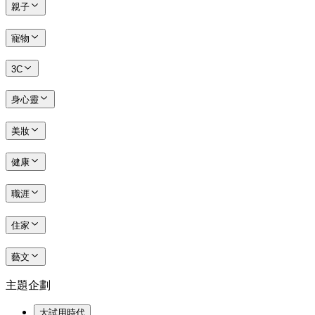
親子
寵物
3C
身心靈
美妝
健康
職涯
住家
藝文
主題企劃
大試用時代