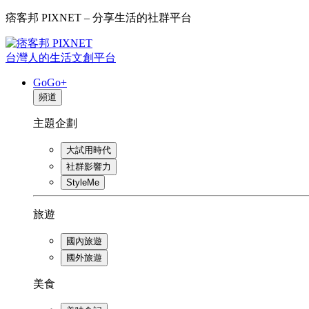
痞客邦 PIXNET – 分享生活的社群平台
台灣人的生活文創平台
GoGo+
頻道
主題企劃
大試用時代
社群影響力
StyleMe
旅遊
國內旅遊
國外旅遊
美食