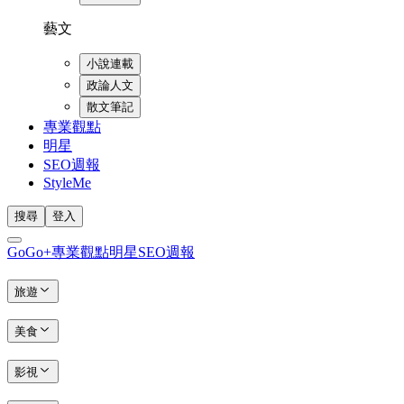
藝文
小說連載
政論人文
散文筆記
專業觀點
明星
SEO週報
StyleMe
搜尋
登入
GoGo+
專業觀點
明星
SEO週報
旅遊
美食
影視