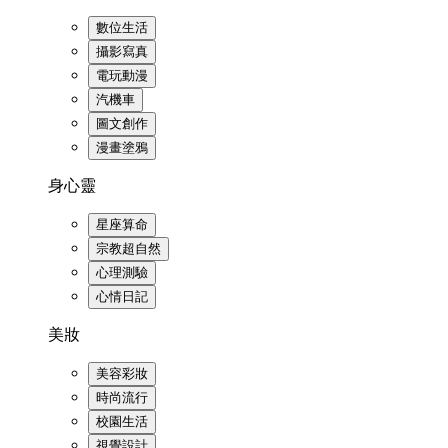
數位生活
攝影寫真
電玩動漫
汽機車
圖文創作
漫畫塗鴉
身心靈
星座算命
宗教超自然
心理測驗
心情日記
美妝
美容彩妝
時尚流行
校園生活
視覺設計