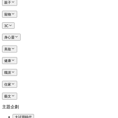
親子
寵物
3C
身心靈
美妝
健康
職涯
住家
藝文
主題企劃
大試用時代